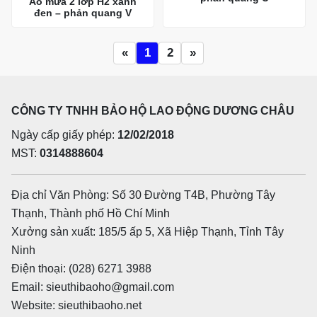
Áo mưa 2 lớp H2 xanh
đen – phản quang V
«
1
2
»
CÔNG TY TNHH BẢO HỘ LAO ĐỘNG DƯƠNG CHÂU
Ngày cấp giấy phép:
12/02/2018
MST:
0314888604
Địa chỉ Văn Phòng: Số 30 Đường T4B, Phường Tây
Thạnh, Thành phố Hồ Chí Minh
Xưởng sản xuất: 185/5 ấp 5, Xã Hiệp Thạnh, Tỉnh Tây
Ninh
Điện thoại: (028) 6271 3988
Email: sieuthibaoho@gmail.com
Website: sieuthibaoho.net