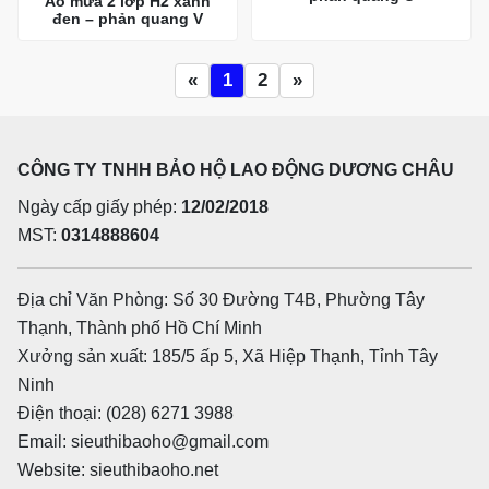
Áo mưa 2 lớp H2 xanh
đen – phản quang V
«
1
2
»
CÔNG TY TNHH BẢO HỘ LAO ĐỘNG DƯƠNG CHÂU
Ngày cấp giấy phép:
12/02/2018
MST:
0314888604
Địa chỉ Văn Phòng: Số 30 Đường T4B, Phường Tây
Thạnh, Thành phố Hồ Chí Minh
Xưởng sản xuất: 185/5 ấp 5, Xã Hiệp Thạnh, Tỉnh Tây
Ninh
Điện thoại: (028) 6271 3988
Email: sieuthibaoho@gmail.com
Website: sieuthibaoho.net