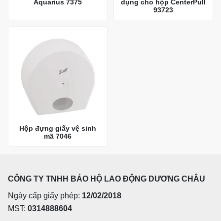
Aquarius 7375
dụng cho hộp CenterPull
93723
Hộp đựng giấy vệ sinh
mã 7046
CÔNG TY TNHH BẢO HỘ LAO ĐỘNG DƯƠNG CHÂU
Ngày cấp giấy phép:
12/02/2018
MST:
0314888604