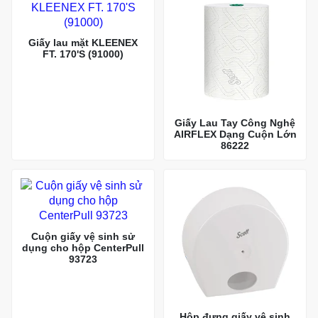
Giấy lau mặt KLEENEX
FT. 170'S (91000)
Giấy Lau Tay Công Nghệ
AIRFLEX Dạng Cuộn Lớn
86222
Cuộn giấy vệ sinh sử
dụng cho hộp CenterPull
93723
Hộp đựng giấy vệ sinh