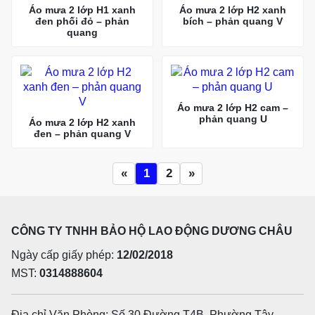
Áo mưa 2 lớp H1 xanh
Áo mưa 2 lớp H2 xanh
đen phối đỏ – phản
bích – phản quang V
quang
Áo mưa 2 lớp H2 cam –
phản quang U
Áo mưa 2 lớp H2 xanh
đen – phản quang V
«
1
2
»
CÔNG TY TNHH BẢO HỘ LAO ĐỘNG DƯƠNG CHÂU
Ngày cấp giấy phép:
12/02/2018
MST:
0314888604
Địa chỉ Văn Phòng: Số 30 Đường T4B, Phường Tây