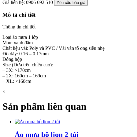
Giá liên hệ: 0906 692 510
Yêu cầu báo giá
Mô tả chi tiết
Thông tin chi tiết
Loại áo mưa 1 lớp
Màu: xanh đậm
Chất liệu vải: Poly và PVC / Vải vân tổ ong siêu nhẹ
Độ dày: 0.16 – 0.17mm
Đóng hộp
Size (Dựa trên chiều cao):
– 3X: >170cm
– 2X: 160cm – 169cm
– XL: <160cm
×
Sản phẩm liên quan
Áo mưa bộ lion 2 túi