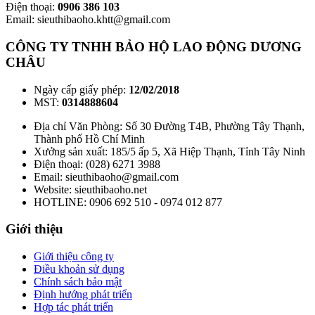
Điện thoại:
0906 386 103
Email: sieuthibaoho.khtt@gmail.com
CÔNG TY TNHH BẢO HỘ LAO ĐỘNG DƯƠNG
CHÂU
Ngày cấp giấy phép:
12/02/2018
MST:
0314888604
Địa chỉ Văn Phòng: Số 30 Đường T4B, Phường Tây Thạnh,
Thành phố Hồ Chí Minh
Xưởng sản xuất: 185/5 ấp 5, Xã Hiệp Thạnh, Tỉnh Tây Ninh
Điện thoại: (028) 6271 3988
Email: sieuthibaoho@gmail.com
Website: sieuthibaoho.net
HOTLINE: 0906 692 510 - 0974 012 877
Giới thiệu
Giới thiệu công ty
Điều khoản sử dụng
Chính sách bảo mật
Định hướng phát triển
Hợp tác phát triển