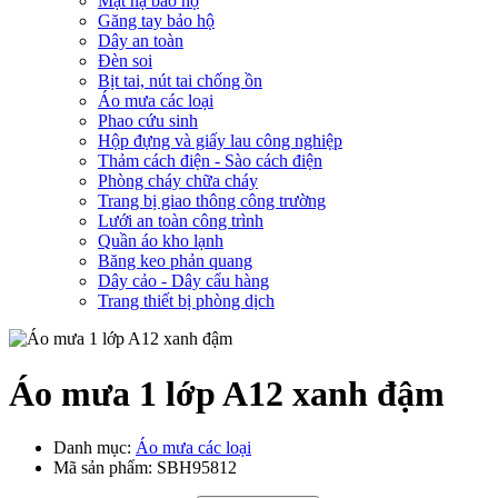
Mặt nạ bảo hộ
Găng tay bảo hộ
Dây an toàn
Đèn soi
Bịt tai, nút tai chống ồn
Áo mưa các loại
Phao cứu sinh
Hộp đựng và giấy lau công nghiệp
Thảm cách điện - Sào cách điện
Phòng cháy chữa cháy
Trang bị giao thông công trường
Lưới an toàn công trình
Quần áo kho lạnh
Băng keo phản quang
Dây cảo - Dây cẩu hàng
Trang thiết bị phòng dịch
Áo mưa 1 lớp A12 xanh đậm
Danh mục:
Áo mưa các loại
Mã sản phẩm:
SBH95812