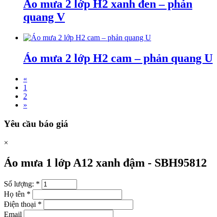
Áo mưa 2 lớp H2 xanh đen – phản
quang V
Áo mưa 2 lớp H2 cam – phản quang U
«
1
2
»
Yêu cầu báo giá
×
Áo mưa 1 lớp A12 xanh đậm -
SBH95812
Số lượng:
*
Họ tên
*
Điện thoại
*
Email