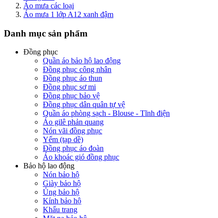
Áo mưa các loại
Áo mưa 1 lớp A12 xanh đậm
Danh mục sản phẩm
Đồng phục
Quần áo bảo hộ lao động
Đồng phục công nhân
Đồng phục áo thun
Đồng phục sơ mi
Đồng phục bảo vệ
Đồng phục dân quân tự vệ
Quần áo phòng sạch - Blouse - Tĩnh điện
Áo gilê phản quang
Nón vãi đồng phục
Yếm (tạp dề)
Đồng phục áo đoàn
Áo khoác gió đồng phục
Bảo hộ lao động
Nón bảo hộ
Giày bảo hộ
Ủng bảo hộ
Kính bảo hộ
Khẩu trang