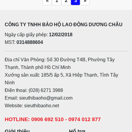
«
1
2
3
»
CÔNG TY TNHH BẢO HỘ LAO ĐỘNG DƯƠNG CHÂU
Ngày cấp giấy phép:
12/02/2018
MST:
0314888604
Địa chỉ Văn Phòng: Số 30 Đường T4B, Phường Tây
Thạnh, Thành phố Hồ Chí Minh
Xưởng sản xuất: 185/5 ấp 5, Xã Hiệp Thạnh, Tỉnh Tây
Ninh
Điện thoại: (028) 6271 3988
Email: sieuthibaoho@gmail.com
Website: sieuthibaoho.net
HOTLINE: 0906 692 510 - 0974 012 877
Giới thiệu
Hổ trợ