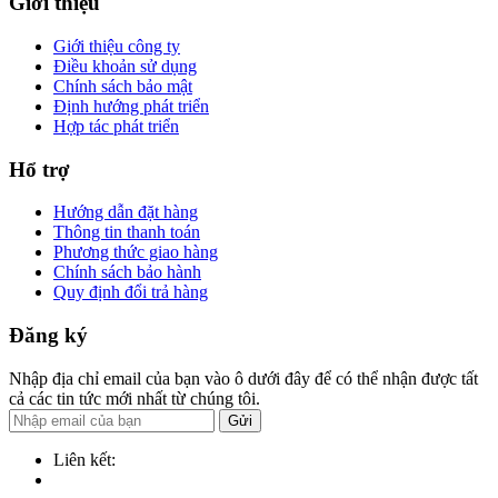
Giới thiệu
Giới thiệu công ty
Điều khoản sử dụng
Chính sách bảo mật
Định hướng phát triển
Hợp tác phát triển
Hổ trợ
Hướng dẫn đặt hàng
Thông tin thanh toán
Phương thức giao hàng
Chính sách bảo hành
Quy định đổi trả hàng
Đăng ký
Nhập địa chỉ email của bạn vào ô dưới đây để có thể nhận được tất
cả các tin tức mới nhất từ chúng tôi.
Gửi
Liên kết: