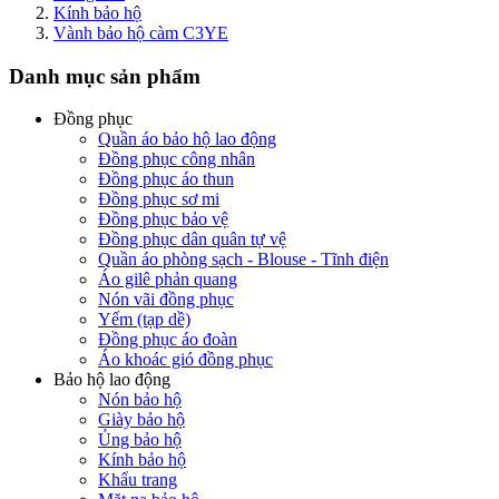
Kính bảo hộ
Vành bảo hộ càm C3YE
Danh mục sản phẩm
Đồng phục
Quần áo bảo hộ lao động
Đồng phục công nhân
Đồng phục áo thun
Đồng phục sơ mi
Đồng phục bảo vệ
Đồng phục dân quân tự vệ
Quần áo phòng sạch - Blouse - Tĩnh điện
Áo gilê phản quang
Nón vãi đồng phục
Yếm (tạp dề)
Đồng phục áo đoàn
Áo khoác gió đồng phục
Bảo hộ lao động
Nón bảo hộ
Giày bảo hộ
Ủng bảo hộ
Kính bảo hộ
Khẩu trang