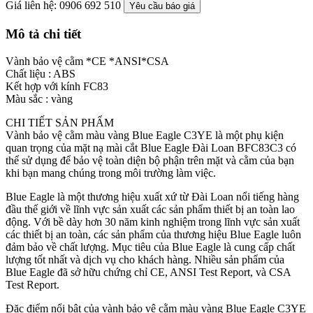
Giá liên hệ: 0906 692 510
Yêu cầu báo giá
Mô tả chi tiết
Vành bảo vệ cằm *CE *ANSI*CSA
Chất liệu : ABS
Kết hợp với kính FC83
Màu sắc : vàng
CHI TIẾT SẢN PHẨM
Vành bảo vệ cằm màu vàng Blue Eagle C3YE là một phụ kiện
quan trọng của mặt nạ mài cắt Blue Eagle Đài Loan BFC83C3 có
thể sử dụng để bảo vệ toàn diện bộ phận trên mặt và cằm của bạn
khi bạn mang chúng trong môi trường làm việc.
Blue Eagle là một thương hiệu xuất xứ từ Đài Loan nổi tiếng hàng
đầu thế giới về lĩnh vực sản xuất các sản phẩm thiết bị an toàn lao
động. Với bề dày hơn 30 năm kinh nghiệm trong lĩnh vực sản xuất
các thiết bị an toàn, các sản phẩm của thương hiệu Blue Eagle luôn
đảm bảo về chất lượng. Mục tiêu của Blue Eagle là cung cấp chất
lượng tốt nhất và dịch vụ cho khách hàng. Nhiều sản phẩm của
Blue Eagle đã sở hữu chứng chỉ CE, ANSI Test Report, và CSA
Test Report.
Đặc điểm nổi bật của vành bảo vệ cằm màu vàng Blue Eagle C3YE