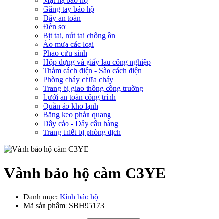
Mặt nạ bảo hộ
Găng tay bảo hộ
Dây an toàn
Đèn soi
Bịt tai, nút tai chống ồn
Áo mưa các loại
Phao cứu sinh
Hộp đựng và giấy lau công nghiệp
Thảm cách điện - Sào cách điện
Phòng cháy chữa cháy
Trang bị giao thông công trường
Lưới an toàn công trình
Quần áo kho lạnh
Băng keo phản quang
Dây cảo - Dây cẩu hàng
Trang thiết bị phòng dịch
Vành bảo hộ càm C3YE
Danh mục:
Kính bảo hộ
Mã sản phẩm:
SBH95173