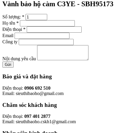
Vành bảo hộ càm C3YE -
SBH95173
Số lượng:
*
Họ tên
*
Điện thoại
*
Email
Công ty
Nội dung yêu cầu
Gửi
Báo giá và đặt hàng
Điện thoại:
0906 692 510
Email: sieuthibaoho@gmail.com
Chăm sóc khách hàng
Điện thoại:
097 401 2877
Email: sieuthibaoho.cskh1@gmail.com