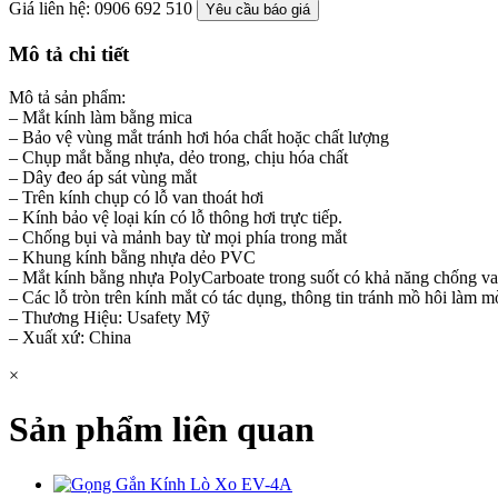
Giá liên hệ: 0906 692 510
Yêu cầu báo giá
Mô tả chi tiết
Mô tả sản phẩm:
– Mắt kính làm bằng mica
– Bảo vệ vùng mắt tránh hơi hóa chất hoặc chất lượng
– Chụp mắt bằng nhựa, dẻo trong, chịu hóa chất
– Dây đeo áp sát vùng mắt
– Trên kính chụp có lỗ van thoát hơi
– Kính bảo vệ loại kín có lỗ thông hơi trực tiếp.
– Chống bụi và mảnh bay từ mọi phía trong mắt
– Khung kính bằng nhựa dẻo PVC
– Mắt kính bằng nhựa PolyCarboate trong suốt có khả năng chống v
– Các lỗ tròn trên kính mắt có tác dụng, thông tin tránh mồ hôi làm m
– Thương Hiệu: Usafety Mỹ
– Xuất xứ: China
×
Sản phẩm liên quan