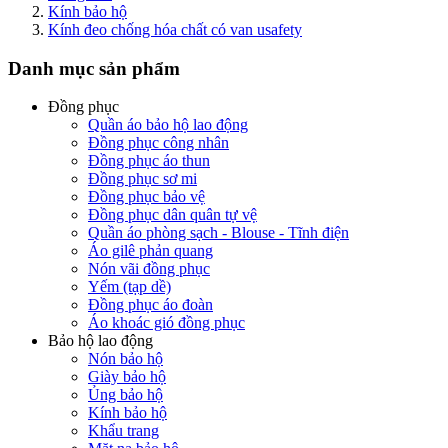
Kính bảo hộ
Kính đeo chống hóa chất có van usafety
Danh mục sản phẩm
Đồng phục
Quần áo bảo hộ lao động
Đồng phục công nhân
Đồng phục áo thun
Đồng phục sơ mi
Đồng phục bảo vệ
Đồng phục dân quân tự vệ
Quần áo phòng sạch - Blouse - Tĩnh điện
Áo gilê phản quang
Nón vãi đồng phục
Yếm (tạp dề)
Đồng phục áo đoàn
Áo khoác gió đồng phục
Bảo hộ lao động
Nón bảo hộ
Giày bảo hộ
Ủng bảo hộ
Kính bảo hộ
Khẩu trang