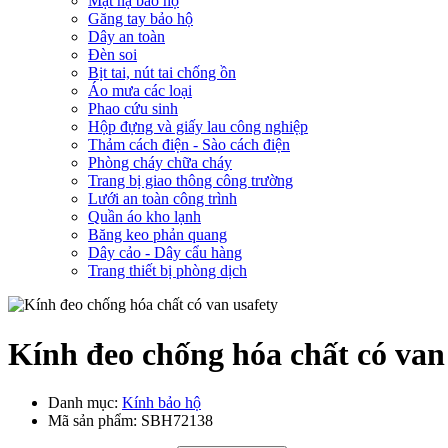
Mặt nạ bảo hộ
Găng tay bảo hộ
Dây an toàn
Đèn soi
Bịt tai, nút tai chống ồn
Áo mưa các loại
Phao cứu sinh
Hộp đựng và giấy lau công nghiệp
Thảm cách điện - Sào cách điện
Phòng cháy chữa cháy
Trang bị giao thông công trường
Lưới an toàn công trình
Quần áo kho lạnh
Băng keo phản quang
Dây cảo - Dây cẩu hàng
Trang thiết bị phòng dịch
Kính đeo chống hóa chất có van
Danh mục:
Kính bảo hộ
Mã sản phẩm:
SBH72138