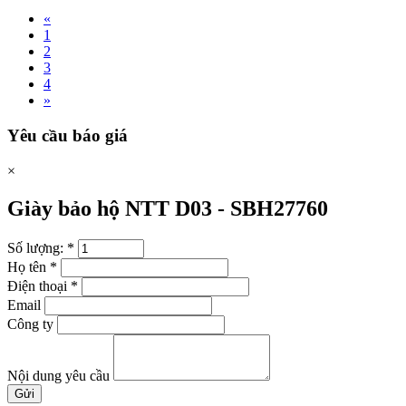
«
1
2
3
4
»
Yêu cầu báo giá
×
Giày bảo hộ NTT D03 -
SBH27760
Số lượng:
*
Họ tên
*
Điện thoại
*
Email
Công ty
Nội dung yêu cầu
Gửi