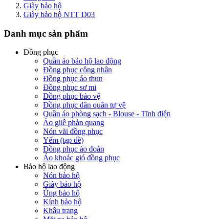
Giày bảo hộ
Giày bảo hộ NTT D03
Danh mục sản phẩm
Đồng phục
Quần áo bảo hộ lao động
Đồng phục công nhân
Đồng phục áo thun
Đồng phục sơ mi
Đồng phục bảo vệ
Đồng phục dân quân tự vệ
Quần áo phòng sạch - Blouse - Tĩnh điện
Áo gilê phản quang
Nón vãi đồng phục
Yếm (tạp dề)
Đồng phục áo đoàn
Áo khoác gió đồng phục
Bảo hộ lao động
Nón bảo hộ
Giày bảo hộ
Ủng bảo hộ
Kính bảo hộ
Khẩu trang