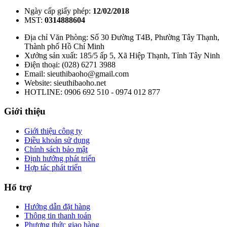
Ngày cấp giấy phép:
12/02/2018
MST:
0314888604
Địa chỉ Văn Phòng: Số 30 Đường T4B, Phường Tây Thạnh,
Thành phố Hồ Chí Minh
Xưởng sản xuất: 185/5 ấp 5, Xã Hiệp Thạnh, Tỉnh Tây Ninh
Điện thoại: (028) 6271 3988
Email: sieuthibaoho@gmail.com
Website: sieuthibaoho.net
HOTLINE: 0906 692 510 - 0974 012 877
Giới thiệu
Giới thiệu công ty
Điều khoản sử dụng
Chính sách bảo mật
Định hướng phát triển
Hợp tác phát triển
Hổ trợ
Hướng dẫn đặt hàng
Thông tin thanh toán
Phương thức giao hàng