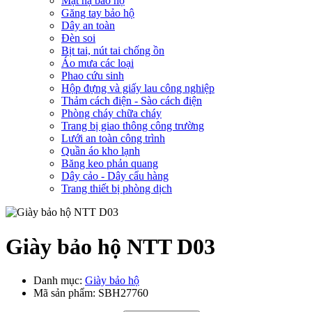
Mặt nạ bảo hộ
Găng tay bảo hộ
Dây an toàn
Đèn soi
Bịt tai, nút tai chống ồn
Áo mưa các loại
Phao cứu sinh
Hộp đựng và giấy lau công nghiệp
Thảm cách điện - Sào cách điện
Phòng cháy chữa cháy
Trang bị giao thông công trường
Lưới an toàn công trình
Quần áo kho lạnh
Băng keo phản quang
Dây cảo - Dây cẩu hàng
Trang thiết bị phòng dịch
Giày bảo hộ NTT D03
Danh mục:
Giày bảo hộ
Mã sản phẩm:
SBH27760