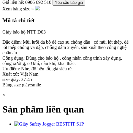
Giá liên hệ: 0906 692 510
Yêu cầu báo giá
Xem bảng size »
Mô tả chi tiết
Giày bảo hộ NTT D03
Đặc điểm: Mũi lưỡi da bò đế cao su chống dầu , có mũi lót thép, đế
lót thép chống va đập, chống đâm xuyên, sản xuất theo công nghệ
châu âu.
Công dụng: Dùng cho bảo hộ , công nhân công trình xây dựng,
công xưởng, cơ khí, dầu khí, khai thác.
Ưu điểm: Nhẹ, độ bền tốt, giá siêu rẻ.
Xuất xứ: Việt Nam
size giày: 37-45
Bảng size giày:smile
×
Sản phẩm liên quan