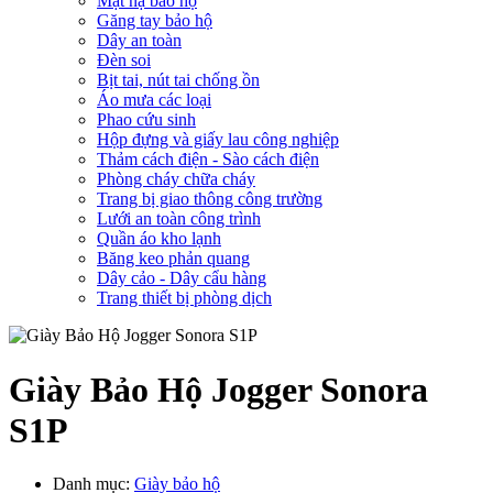
Mặt nạ bảo hộ
Găng tay bảo hộ
Dây an toàn
Đèn soi
Bịt tai, nút tai chống ồn
Áo mưa các loại
Phao cứu sinh
Hộp đựng và giấy lau công nghiệp
Thảm cách điện - Sào cách điện
Phòng cháy chữa cháy
Trang bị giao thông công trường
Lưới an toàn công trình
Quần áo kho lạnh
Băng keo phản quang
Dây cảo - Dây cẩu hàng
Trang thiết bị phòng dịch
Giày Bảo Hộ Jogger Sonora
S1P
Danh mục:
Giày bảo hộ