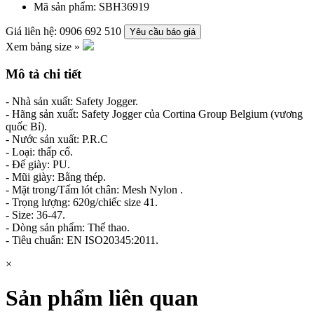
Mã sản phẩm:
SBH36919
Giá liên hệ: 0906 692 510
Yêu cầu báo giá
Xem bảng size »
Mô tả chi tiết
- Nhà sản xuất: Safety Jogger.
- Hãng sản xuất: Safety Jogger của Cortina Group Belgium (vương
quốc Bỉ).
- Nước sản xuất: P.R.C
- Loại: thấp cổ.
- Đế giày: PU.
- Mũi giày: Bằng thép.
- Mặt trong/Tấm lót chân: Mesh Nylon .
- Trọng lượng: 620g/chiếc size 41.
- Size: 36-47.
- Dòng sản phẩm: Thể thao.
- Tiêu chuẩn: EN ISO20345:2011.
×
Sản phẩm liên quan