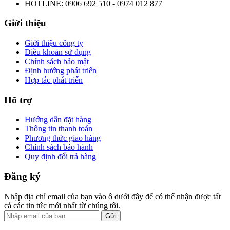
HOTLINE: 0906 692 510 - 0974 012 877
Giới thiệu
Giới thiệu công ty
Điều khoản sử dụng
Chính sách bảo mật
Định hướng phát triển
Hợp tác phát triển
Hổ trợ
Hướng dẫn đặt hàng
Thông tin thanh toán
Phương thức giao hàng
Chính sách bảo hành
Quy định đổi trả hàng
Đăng ký
Nhập địa chỉ email của bạn vào ô dưới đây để có thể nhận được tất
cả các tin tức mới nhất từ chúng tôi.
Gửi