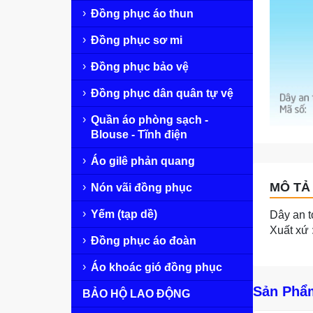
Đồng phục áo thun
Đồng phục sơ mi
Đồng phục bảo vệ
Đồng phục dân quân tự vệ
Quần áo phòng sạch -
Blouse - Tĩnh điện
Áo gilê phản quang
MÔ TẢ 
Nón vãi đồng phục
Yếm (tạp dề)
Dây an t
Xuất xứ 
Đồng phục áo đoàn
Áo khoác gió đồng phục
Sản Phẩ
BẢO HỘ LAO ĐỘNG