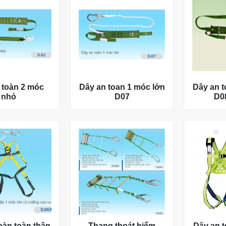
 toàn 2 móc
Dây an toan 1 móc lớn
Dây an t
nhỏ
D07
D0
oàn toàn thân
Thang thoát hiểm
Dây an t