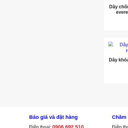
Dây chố
evere
Dây khóa
Báo giá và đặt hàng
Chăm 
0906 692 510
Điện thoại:
Điện th