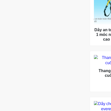
Dây an t
1 móc n
cao
Thang 
cu