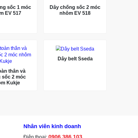
ng sốc 1 móc
Dây chống sốc 2 móc
m EV 517
nhôm EV 518
Dây belt Sseda
oàn thân và
 sốc 2 móc
ôm Kukje
Nhân viên kinh doanh
0906 386 103
Điện thoại: