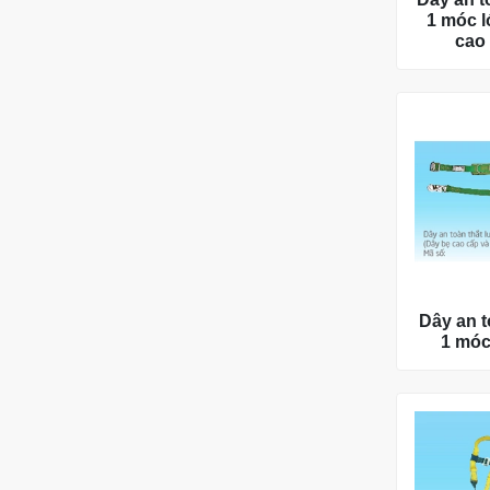
1 móc l
cao
Dây an t
1 móc