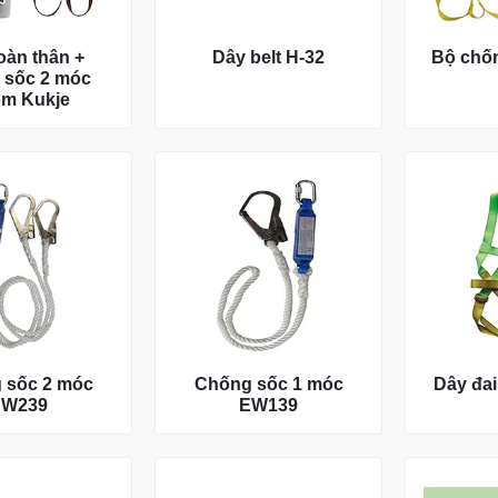
oàn thân +
Dây belt H-32
Bộ chố
 sốc 2 móc
m Kukje
 sốc 2 móc
Chống sốc 1 móc
Dây đai
EW239
EW139