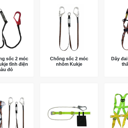
ng sốc 2 móc
Chống sốc 2 móc
Dây đai
kje tĩnh điện
nhôm Kukje
th
àu đỏ