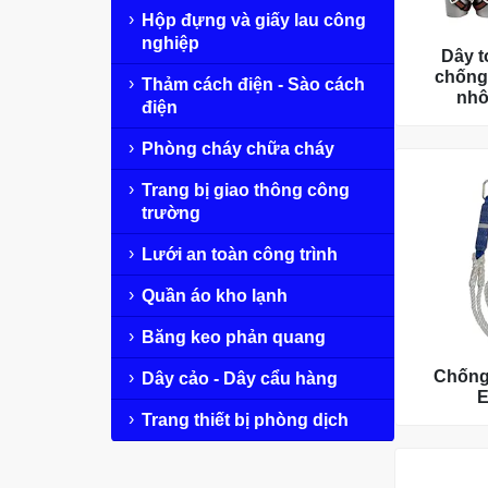
Hộp đựng và giấy lau công
nghiệp
Dây t
chống
Thảm cách điện - Sào cách
nhô
điện
Phòng cháy chữa cháy
Trang bị giao thông công
trường
Lưới an toàn công trình
Quần áo kho lạnh
Băng keo phản quang
Chống
Dây cảo - Dây cẩu hàng
Trang thiết bị phòng dịch