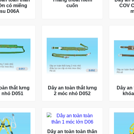
ớn có miếng
cuốn
COV C
 su D06A
m
oàn thắt lưng
Dây an toàn thắt lưng
Dây an
 nhỏ D051
2 móc nhỏ D052
khóa
Dây an toàn toàn thân