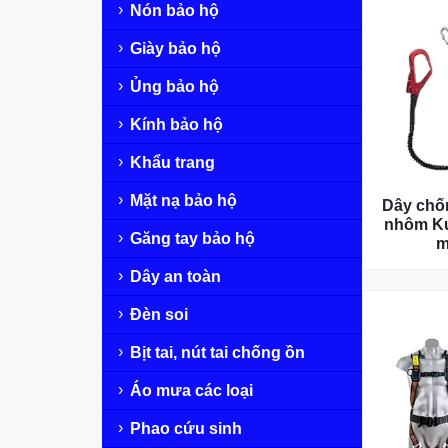
Nón bảo hộ
Giày bảo hộ
Ủng bảo hộ
Kính bảo hộ
Khẩu trang
Mặt nạ bảo hộ
Dây chố
nhôm Ku
Găng tay bảo hộ
m
Dây an toàn
Đèn soi
Bịt tai, nút tai chống ồn
Áo mưa các loại
Phao cứu sinh