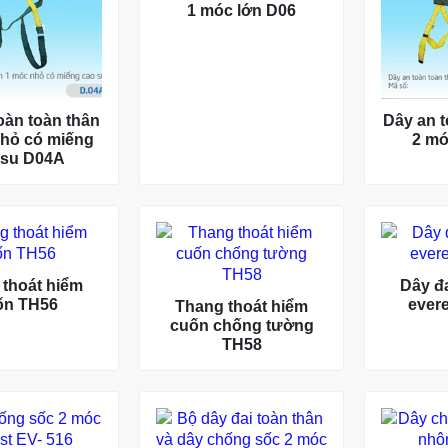
1 móc lớn D06
oàn toàn thân
Dây an t
hỏ có miếng
2 mó
 su D04A
thoát hiểm
Dây đa
ốn TH56
evere
Thang thoát hiểm
cuốn chống tường
TH58