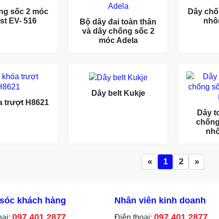
ng sốc 2 móc
Dây chố
st EV- 516
nhô
Bộ dây đai toàn thân
và dây chống sốc 2
móc Adela
Dây belt Kukje
 trượt H8621
Dây t
chống
nh
«
1
2
»
sóc khách hàng
Nhân viên kinh doanh
097 401 2877
097 401 2877
oại:
Điện thoại: