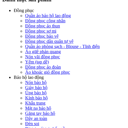
Đồng phục
Quần áo bảo hộ lao động
Đồng phục công nhân
Đồng phục áo thun
Đồng phục sơ mi
Đồng phục bảo vệ
Đồng phục dân quân tự vệ
Quần áo phòng sạch - Blouse - Tĩnh điện
Áo gilê phản quang
Nón vãi đồng phục
Yếm (tạp dề)
Đồng phục áo đoàn
Áo khoác gió đồng phục
Bảo hộ lao động
Nón bảo hộ
Giày bảo hộ
Ủng bảo hộ
Kính bảo hộ
Khẩu trang
Mặt nạ bảo hộ
Găng tay bảo hộ
Dây an toàn
Đèn soi