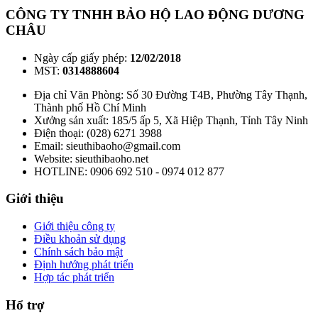
CÔNG TY TNHH BẢO HỘ LAO ĐỘNG DƯƠNG
CHÂU
Ngày cấp giấy phép:
12/02/2018
MST:
0314888604
Địa chỉ Văn Phòng: Số 30 Đường T4B, Phường Tây Thạnh,
Thành phố Hồ Chí Minh
Xưởng sản xuất: 185/5 ấp 5, Xã Hiệp Thạnh, Tỉnh Tây Ninh
Điện thoại: (028) 6271 3988
Email: sieuthibaoho@gmail.com
Website: sieuthibaoho.net
HOTLINE: 0906 692 510 - 0974 012 877
Giới thiệu
Giới thiệu công ty
Điều khoản sử dụng
Chính sách bảo mật
Định hướng phát triển
Hợp tác phát triển
Hổ trợ