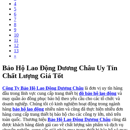
4
5
6
7
8
9
10
11
12
13
»
Bảo Hộ Lao Động Dương Châu Uy Tín
Chất Lượng Giá Tốt
Công Ty Bảo Hộ Lao Động Dương Châu
là đơn vị uy tín hàng
đầu trong lĩnh vực cung cấp trang thiết bị
đồ bảo hộ lao động
và
may quần áo đồng phục bảo hộ theo yêu cầu cho các tổ chức và
doanh nghiệp. Chúng tôi có kinh nghiệm hoạt động trong ngành
hàng
bảo hộ lao động
nhiều năm và cũng đã thực hiện nhiều đơn
hàng cung cấp trang thiết bị bảo hộ cho các công ty lớn, nhỏ trên
toàn quốc. Thương hiệu
Bảo Hộ Lao Động Dương Châu
cũng đã
được khách hàng đánh giá cao về chất lượng sản phẩm và dịch vụ
chuyên nghiệp, cung cấp giải pháp mua trang thiết bị bảo hộ và may