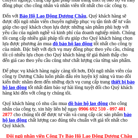
đồng phục cho công nhân và nhân viên tốt nhất cho các công ty.
Đến với
Bảo Hộ Lao Động Dương Châu
, Quý khách hàng sẽ
được đội ngũ nhân viên chuyên nghiệp phục vụ tận tình để tư vấn
giúp cho quý khách chọn lựa được những sản phẩm phù hợp với
yêu cầu của ngành nghề và kinh phí của doanh nghiệp mình. Chúng
tôi cung cấp nhiều giải pháp tối ưu giúp cho Quý khách hàng chọn
lựa được phương án mua
đồ bảo hộ lao động
tốt nhất cho công ty
của mình. Đặc biệt với dịch vụ may đồng phục theo yêu cầu, chúng
tôi có nhiều lựa chọn cho Quý khách hàng từ giá thành thấp cho
đến giá cao theo yêu cầu cũng như chất lượng của từng sản phẩm.
Để phục vụ khách hàng ngày càng tốt hơn, Đội ngũ nhân viên của
công ty Dương Châu luôn phấn đấu rèn luyện kỹ năng và trao dồi
kiến thức nhằm đem đến những dịch vụ cung cấp trang
thiết bị bảo
hộ lao động
tốt nhất đảm bảo sự hài lòng tuyệt đối cho Quý khách
hàng khi đến với công ty chúng tôi.
Quý khách hàng có nhu cầu mua
đồ bảo hộ lao động
cho công
nhân của công ty, xin hãy liên hệ ngay
0906 692 510 - 097 401
2877
cho chúng tôi để được tư vấn và cung cấp các sản phẩm
bảo
hộ lao động
chất lượng cao đúng tiêu chuẩn với giá tốt nhất cho
Quý khách.
Đội ngũ nhân viên Công Ty Bảo Hộ Lao Động Dương Châu