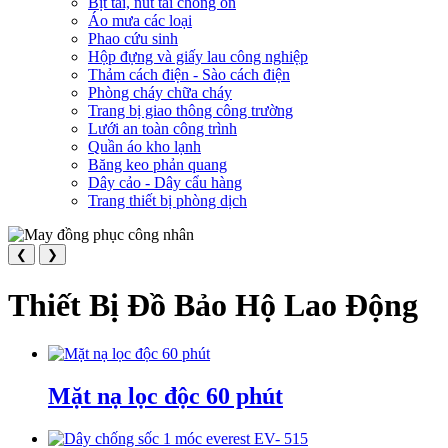
Bịt tai, nút tai chống ồn
Áo mưa các loại
Phao cứu sinh
Hộp đựng và giấy lau công nghiệp
Thảm cách điện - Sào cách điện
Phòng cháy chữa cháy
Trang bị giao thông công trường
Lưới an toàn công trình
Quần áo kho lạnh
Băng keo phản quang
Dây cảo - Dây cẩu hàng
Trang thiết bị phòng dịch
❮
❯
Thiết Bị Đồ Bảo Hộ Lao Động
Mặt nạ lọc độc 60 phút