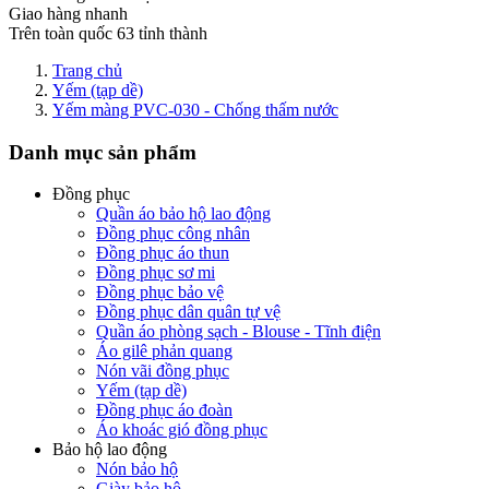
Giao hàng nhanh
Trên toàn quốc 63 tỉnh thành
Trang chủ
Yếm (tạp dề)
Yếm màng PVC-030 - Chống thấm nước
Danh mục sản phẩm
Đồng phục
Quần áo bảo hộ lao động
Đồng phục công nhân
Đồng phục áo thun
Đồng phục sơ mi
Đồng phục bảo vệ
Đồng phục dân quân tự vệ
Quần áo phòng sạch - Blouse - Tĩnh điện
Áo gilê phản quang
Nón vãi đồng phục
Yếm (tạp dề)
Đồng phục áo đoàn
Áo khoác gió đồng phục
Bảo hộ lao động
Nón bảo hộ
Giày bảo hộ