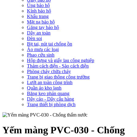
Ủng bảo hộ
Kính bảo hộ
Khẩu trang
Mặt nạ bảo hộ
Găng tay bảo hộ
Dây an toàn
Đèn soi
Bịt tai, nút tai chống ồn
Áo mưa các loại
Phao cứu sinh
Hộp đựng và giấy lau công nghiệp
Thảm cách điện - Sào cách điện
Phòng cháy chữa cháy
Trang bị giao thông công trường
Lưới an toàn công trình
Quần áo kho lạnh
Băng keo phản quang
Dây cảo - Dây cẩu hàng
Trang thiết bị phòng dịch
Yếm màng PVC-030 - Chống