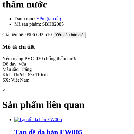
thấm nước
Danh mục:
Yếm (tạp dề)
Mã sản phẩm:
SBH82085
Giá liên hệ: 0906 692 510
Yêu cầu báo giá
Mô tả chi tiết
Yếm màng PVC-030 chống thấm nước
Độ dày: vừa
Màu sắc: Trắng
Kích Thước: 63x110cm
SX: Viêt Nam
×
Sản phẩm liên quan
Tạp dề da hàn EW005