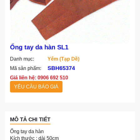
Ống tay da hàn SL1
Danh mục:
Yếm (tạp Dề)
SBH65374
Mã sản phẩm:
Giá liên hệ: 0906 692 510
YÊU CẦU BÁO GIÁ
MÔ TẢ CHI TIẾT
Ống tay da hàn
Kích thước : dài 50cm