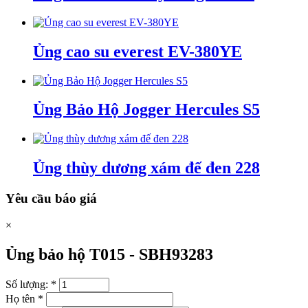
Ủng cao su everest EV-380YE
Ủng Bảo Hộ Jogger Hercules S5
Ủng thùy dương xám đế đen 228
Yêu cầu báo giá
×
Ủng bảo hộ T015 -
SBH93283
Số lượng:
*
Họ tên
*