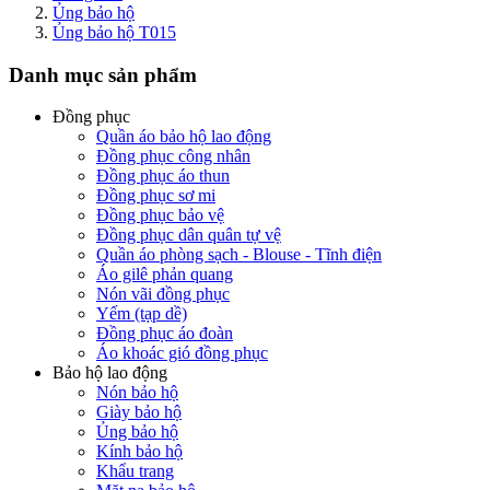
Ủng bảo hộ
Ủng bảo hộ T015
Danh mục sản phẩm
Đồng phục
Quần áo bảo hộ lao động
Đồng phục công nhân
Đồng phục áo thun
Đồng phục sơ mi
Đồng phục bảo vệ
Đồng phục dân quân tự vệ
Quần áo phòng sạch - Blouse - Tĩnh điện
Áo gilê phản quang
Nón vãi đồng phục
Yếm (tạp dề)
Đồng phục áo đoàn
Áo khoác gió đồng phục
Bảo hộ lao động
Nón bảo hộ
Giày bảo hộ
Ủng bảo hộ
Kính bảo hộ
Khẩu trang