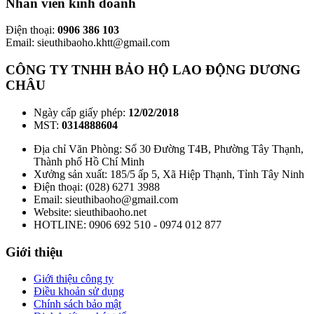
Nhân viên kinh doanh
Điện thoại:
0906 386 103
Email: sieuthibaoho.khtt@gmail.com
CÔNG TY TNHH BẢO HỘ LAO ĐỘNG DƯƠNG
CHÂU
Ngày cấp giấy phép:
12/02/2018
MST:
0314888604
Địa chỉ Văn Phòng: Số 30 Đường T4B, Phường Tây Thạnh,
Thành phố Hồ Chí Minh
Xưởng sản xuất: 185/5 ấp 5, Xã Hiệp Thạnh, Tỉnh Tây Ninh
Điện thoại: (028) 6271 3988
Email: sieuthibaoho@gmail.com
Website: sieuthibaoho.net
HOTLINE: 0906 692 510 - 0974 012 877
Giới thiệu
Giới thiệu công ty
Điều khoản sử dụng
Chính sách bảo mật