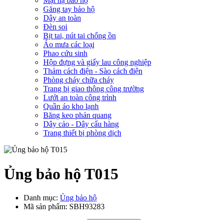
Mặt nạ bảo hộ
Găng tay bảo hộ
Dây an toàn
Đèn soi
Bịt tai, nút tai chống ồn
Áo mưa các loại
Phao cứu sinh
Hộp đựng và giấy lau công nghiệp
Thảm cách điện - Sào cách điện
Phòng cháy chữa cháy
Trang bị giao thông công trường
Lưới an toàn công trình
Quần áo kho lạnh
Băng keo phản quang
Dây cảo - Dây cẩu hàng
Trang thiết bị phòng dịch
Ủng bảo hộ T015
Danh mục:
Ủng bảo hộ
Mã sản phẩm:
SBH93283