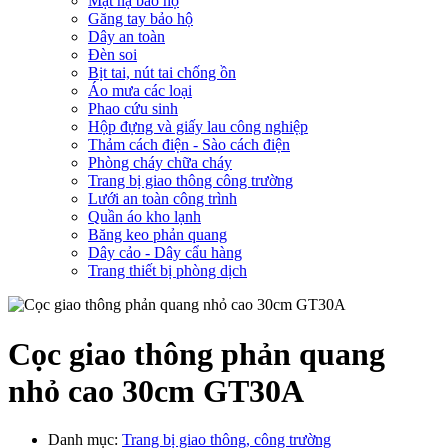
Mặt nạ bảo hộ
Găng tay bảo hộ
Dây an toàn
Đèn soi
Bịt tai, nút tai chống ồn
Áo mưa các loại
Phao cứu sinh
Hộp đựng và giấy lau công nghiệp
Thảm cách điện - Sào cách điện
Phòng cháy chữa cháy
Trang bị giao thông công trường
Lưới an toàn công trình
Quần áo kho lạnh
Băng keo phản quang
Dây cảo - Dây cẩu hàng
Trang thiết bị phòng dịch
Cọc giao thông phản quang
nhỏ cao 30cm GT30A
Danh mục:
Trang bị giao thông, công trường