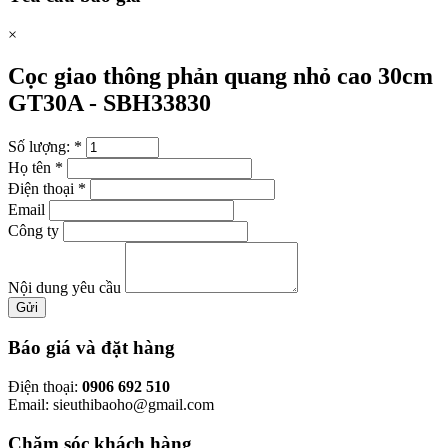
×
Cọc giao thông phản quang nhỏ cao 30cm
GT30A -
SBH33830
Số lượng:
*
Họ tên
*
Điện thoại
*
Email
Công ty
Nội dung yêu cầu
Gửi
Báo giá và đặt hàng
Điện thoại:
0906 692 510
Email: sieuthibaoho@gmail.com
Chăm sóc khách hàng