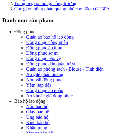
Trang bị giao thông, công trường
Cọc giao thông phản quang nhỏ cao 30cm GT30A
Danh mục sản phẩm
Đồng phục
Quần áo bảo hộ lao động
Đồng phục công nhân
Đồng phục áo thun
Đồng phục sơ mi
Đồng phục bảo vệ
Đồng phục dân quân tự vệ
Quần áo phòng sạch - Blouse - Tĩnh điện
Áo gilê phản quang
Nón vãi đồng phục
Yếm (tạp dề)
Đồng phục áo đoàn
Áo khoác gió đồng phục
Bảo hộ lao động
Nón bảo hộ
Giày bảo hộ
Ủng bảo hộ
Kính bảo hộ
Khẩu trang