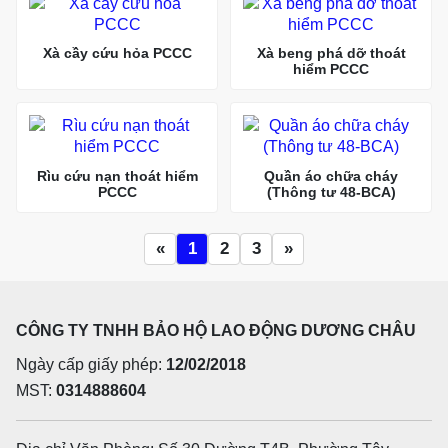
Xà cầy cứu hỏa PCCC
Xà beng phá dỡ thoát
hiểm PCCC
Rìu cứu nạn thoát hiểm
Quần áo chữa cháy
PCCC
(Thông tư 48-BCA)
«
1
2
3
»
CÔNG TY TNHH BẢO HỘ LAO ĐỘNG DƯƠNG CHÂU
Ngày cấp giấy phép:
12/02/2018
MST:
0314888604