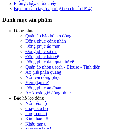
Phòng cháy, chửa cháy
Bộ đàm cầm tay (đáp ứng tiêu chuẩn IP54)
Danh mục sản phẩm
Đồng phục
Quần áo bảo hộ lao động
Đồng phục công nhân
Đồng phục áo thun
Đồng phục sơ mi
Đồng phục bảo vệ
Đồng phục dân quân tự vệ
Quần áo phòng sạch - Blouse - Tĩnh điện
Áo gilê phản quang
Nón vãi đồng phục
Yếm (tạp dề)
Đồng phục áo đoàn
Áo khoác gió đồng phục
Bảo hộ lao động
Nón bảo hộ
Giày bảo hộ
Ủng bảo hộ
Kính bảo hộ
Khẩu trang