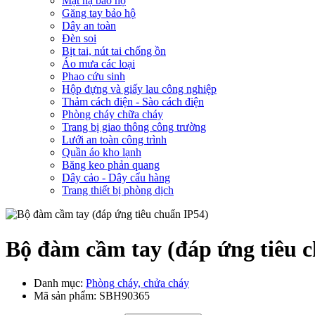
Mặt nạ bảo hộ
Găng tay bảo hộ
Dây an toàn
Đèn soi
Bịt tai, nút tai chống ồn
Áo mưa các loại
Phao cứu sinh
Hộp đựng và giấy lau công nghiệp
Thảm cách điện - Sào cách điện
Phòng cháy chữa cháy
Trang bị giao thông công trường
Lưới an toàn công trình
Quần áo kho lạnh
Băng keo phản quang
Dây cảo - Dây cẩu hàng
Trang thiết bị phòng dịch
Bộ đàm cầm tay (đáp ứng tiêu 
Danh mục:
Phòng cháy, chửa cháy
Mã sản phẩm:
SBH90365