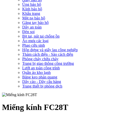
Ủng bảo hộ
Kính bảo hộ
Khẩu trang
Mặt nạ bảo hộ
Găng tay bảo hộ
Dây an toàn
Đèn soi
Bịt tai, nút tai chống ồn
Áo mưa các loại
Phao cứu sinh
Hộp đựng và giấy lau công nghiệp
Thảm cách điện - Sào cách điện
Phòng cháy chữa cháy
Trang bị giao thông công trường
Lưới an toàn công trình
Quần áo kho lạnh
Băng keo phản quang
Dây cảo - Dây cẩu hàng
Trang thiết bị phòng dịch
Miếng kính FC28T