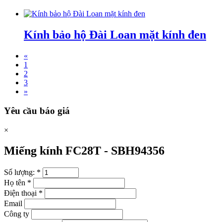
Kính bảo hộ Đài Loan mặt kính đen
«
1
2
3
»
Yêu cầu báo giá
×
Miếng kính FC28T -
SBH94356
Số lượng:
*
Họ tên
*
Điện thoại
*
Email
Công ty