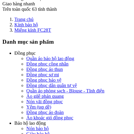
Giao hàng nhanh
Trên toàn quốc 63 tỉnh thành
Trang chủ
Kính bảo hộ
Miếng kính FC28T
Danh mục sản phẩm
Đồng phục
Quần áo bảo hộ lao động
Đồng phục công nhân
Đồng phục áo thun
Đồng phục sơ mi
Đồng phục bảo vệ
Đồng phục dân quân tự vệ
Quần áo phòng sạch - Blouse - Tĩnh điện
Áo gilê phản quang
Nón vãi đồng phục
Yếm (tạp dề)
Đồng phục áo đoàn
Áo khoác gió đồng phục
Bảo hộ lao động
Nón bảo hộ
Giày bảo hộ