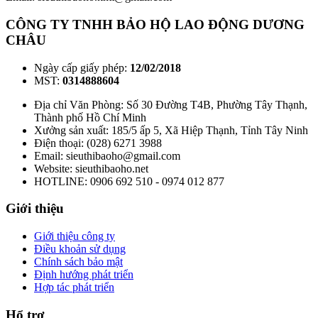
CÔNG TY TNHH BẢO HỘ LAO ĐỘNG DƯƠNG
CHÂU
Ngày cấp giấy phép:
12/02/2018
MST:
0314888604
Địa chỉ Văn Phòng: Số 30 Đường T4B, Phường Tây Thạnh,
Thành phố Hồ Chí Minh
Xưởng sản xuất: 185/5 ấp 5, Xã Hiệp Thạnh, Tỉnh Tây Ninh
Điện thoại: (028) 6271 3988
Email: sieuthibaoho@gmail.com
Website: sieuthibaoho.net
HOTLINE: 0906 692 510 - 0974 012 877
Giới thiệu
Giới thiệu công ty
Điều khoản sử dụng
Chính sách bảo mật
Định hướng phát triển
Hợp tác phát triển
Hổ trợ