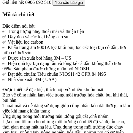
Giá liên hệ: 0906 692 510
Yêu cầu báo giá
Mô tả chi tiết
Đặc điểm nổi bật:
✅ Trọng lượng nhẹ, thoải mái và thuận tiện
✅ Dây đeo và các loại bằng cao su
✅ Vật liệu lọc carbon
✅ Khẩu trang 3m 9001A lọc khói bụi, lọc các loại bụi có dầu, hơi
hữu cơ, hơi sơn.
✅ Được sản xuất bởi hãng 3M – US
✅ Hiệu quả lọc bụi dạng rắn và lỏng kể cả dầu không thấp hơn
95%. Sản phẩm được chứng nhận bởi NIOSH.
✅ Đạt tiêu chuẩn: Tiêu chuẩn NIOSH 42 CFR 84 N95
✅ Nhà sản xuất: 3M ( USA)
Được thiết kế đặc biệt, thích hợp với nhiều khuôn mặt.
Bảo vệ công nhân làm việc trong môi trường hóa chất, bụi khí thải,
bụi hàn.
Thoải mái và dễ dàng sử dụng giúp công nhân kéo dài thời gian làm
việc khi mang khẩu trang
Ứng dụng trong môi trường mài ,đóng gói,cắt ,chà nhám
Lựa chọn tối ưu cho những môi trường có nhiệt độ và độ ẩm cao,
thời gian mang mặt nạ lâu. Ứng dụng trong môi trường đúc chảy
kim loại, phòng lab, nông nghiệp, hóa dầu, những nơi có sự hiện