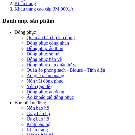
Khẩu trang
Khẩu trang cao cấp 3M 9001A
Danh mục sản phẩm
Đồng phục
Quần áo bảo hộ lao động
Đồng phục công nhân
Đồng phục áo thun
Đồng phục sơ mi
Đồng phục bảo vệ
Đồng phục dân quân tự vệ
Quần áo phòng sạch - Blouse - Tĩnh điện
Áo gilê phản quang
Nón vãi đồng phục
Yếm (tạp dề)
Đồng phục áo đoàn
Áo khoác gió đồng phục
Bảo hộ lao động
Nón bảo hộ
Giày bảo hộ
Ủng bảo hộ
Kính bảo hộ
Khẩu trang