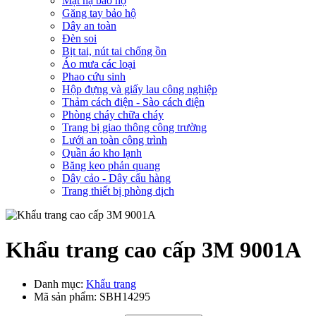
Mặt nạ bảo hộ
Găng tay bảo hộ
Dây an toàn
Đèn soi
Bịt tai, nút tai chống ồn
Áo mưa các loại
Phao cứu sinh
Hộp đựng và giấy lau công nghiệp
Thảm cách điện - Sào cách điện
Phòng cháy chữa cháy
Trang bị giao thông công trường
Lưới an toàn công trình
Quần áo kho lạnh
Băng keo phản quang
Dây cảo - Dây cẩu hàng
Trang thiết bị phòng dịch
Khẩu trang cao cấp 3M 9001A
Danh mục:
Khẩu trang
Mã sản phẩm:
SBH14295