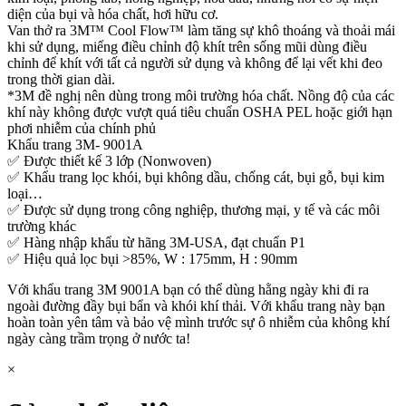
diện của bụi và hóa chất, hơi hữu cơ.
Van thở ra 3M™ Cool Flow™ làm tăng sự khô thoáng và thoải mái
khi sử dụng, miếng điều chỉnh độ khít trên sống mũi dùng điều
chỉnh để khít với tất cả người sử dụng và không để lại vết khi đeo
trong thời gian dài.
*3M đề nghị nên dùng trong môi trường hóa chất. Nồng độ của các
khí này không được vượt quá tiêu chuẩn OSHA PEL hoặc giới hạn
phơi nhiễm của chính phủ
Khẩu trang 3M- 9001A
✅ Được thiết kế 3 lớp (Nonwoven)
✅ Khẩu trang lọc khói, bụi không dầu, chống cát, bụi gỗ, bụi kim
loại…
✅ Được sử dụng trong công nghiệp, thương mại, y tế và các môi
trường khác
✅ Hàng nhập khẩu từ hãng 3M-USA, đạt chuẩn P1
✅ Hiệu quả lọc bụi >85%, W : 175mm, H : 90mm
Với khẩu trang 3M 9001A bạn có thể dùng hằng ngày khi đi ra
ngoài đường đầy bụi bẩn và khói khí thải. Với khẩu trang này bạn
hoàn toàn yên tâm và bảo vệ mình trước sự ô nhiễm của không khí
ngày càng trầm trọng ở nước ta!
×