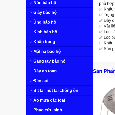
Nón bảo hộ
phù hợp 
✅ Khẩu t
Giày bảo hộ
✅ Trọng 
✅ Dây đe
Ủng bảo hộ
✅ Vật li
✅ Lọc c
Kính bảo hộ
✅ Lọc b
Khẩu trang
✅ Khẩu t
✅ Sản p
Mặt nạ bảo hộ
Găng tay bảo hộ
Sản Phẩ
Dây an toàn
Đèn soi
Bịt tai, nút tai chống ồn
Áo mưa các loại
Phao cứu sinh