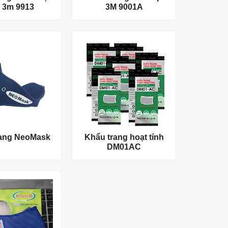
h 3m 9913
3M 9001A
rang NeoMask
Khẩu trang hoạt tính
DM01AC