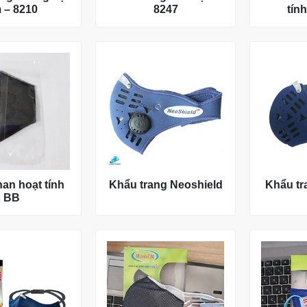
 – 8210
8247
tín
han hoạt tính
Khẩu trang Neoshield
Khẩu t
BB