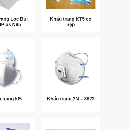
rang Lọc Bụi
Khẩu trang KT5 có
0Plus N95
nẹp
 trang kt5
Khẩu trang 3M – 8822