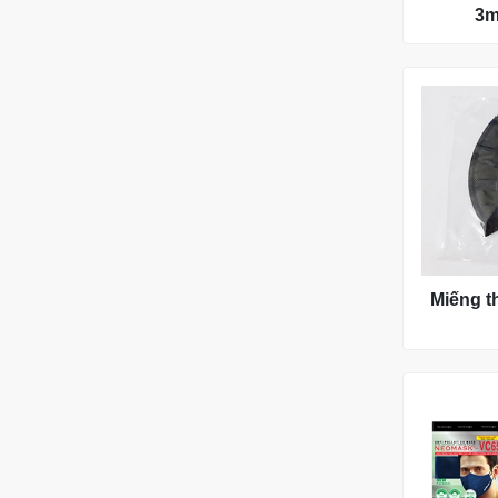
3m
Miếng t