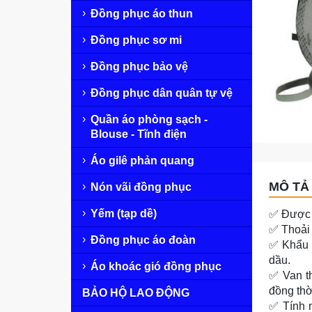
Đồng phục áo thun
Đồng phục sơ mi
Đồng phục bảo vệ
Đồng phục dân quân tự vệ
Quần áo phòng sạch -
Blouse - Tĩnh điện
Áo gilê phản quang
MÔ TẢ 
Nón vãi đồng phục
Yếm (tạp dề)
✅ Được t
✅ Thoải 
Đồng phục áo đoàn
✅ Khẩu t
dầu.
Áo khoác gió đồng phục
✅ Van th
đồng thời
BẢO HỘ LAO ĐỘNG
✅ Tính n