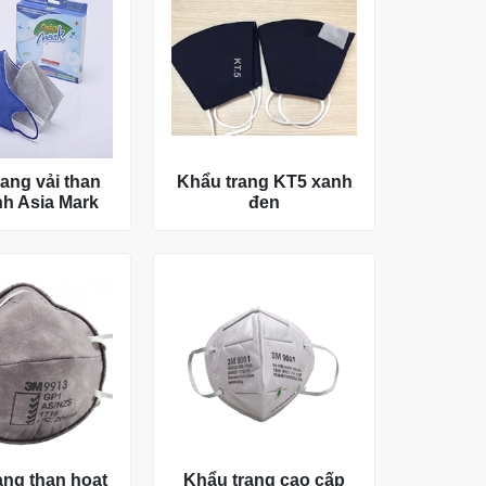
ang vải than
Khẩu trang KT5 xanh
nh Asia Mark
đen
ang than hoạt
Khẩu trang cao cấp