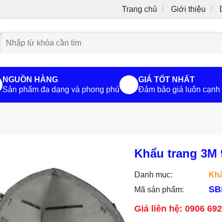
Trang chủ
Giới thiệu
NGUỒN HÀNG
GIÁ TỐT NHẤT
Sản phẩm đa dạng và phong phú
Đảm bảo giá luôn cạnh 
Khẩu trang 3M 
Danh mục:
Khẩ
SB
Mã sản phẩm:
Giá liên hệ: 0906 69