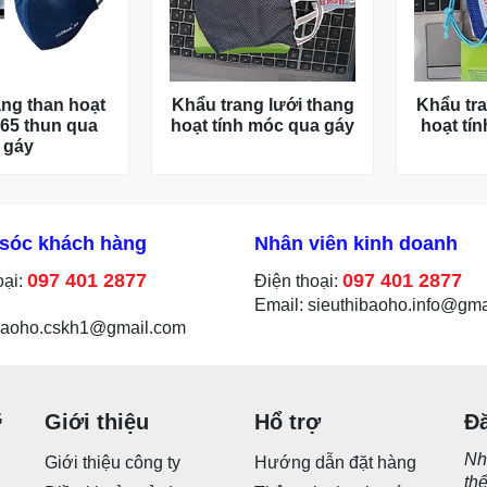
ang than hoạt
Khẩu trang lưới thang
Khẩu tra
C65 thun qua
hoạt tính móc qua gáy
hoạt tín
gáy
sóc khách hàng
Nhân viên kinh doanh
097 401 2877
097 401 2877
oại:
Điện thoại:
Email: sieuthibaoho.info@gm
ibaoho.cskh1@gmail.com
G
Giới thiệu
Hổ trợ
Đ
Nh
Giới thiệu công ty
Hướng dẫn đặt hàng
th