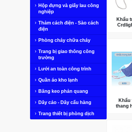
Hộp đựng và giấy lau công
nghiệp
Khẩu t
Thảm cách điện - Sào cách
Crdlig
điện
Phòng cháy chữa cháy
Trang bị giao thông công
trường
Lưới an toàn công trình
Quần áo kho lạnh
Băng keo phản quang
Khẩu
Dây cảo - Dây cẩu hàng
thang 
Trang thiết bị phòng dịch