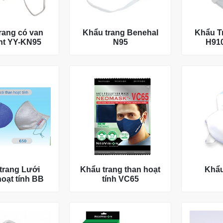
rang có van
Khẩu trang Benehal
Khẩu T
ht YY-KN95
N95
H91
 trang Lưới
Khẩu trang than hoạt
Khẩu
hoạt tính BB
tính VC65