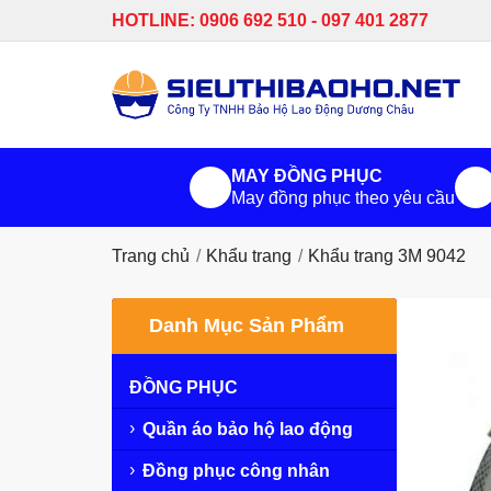
HOTLINE: 0906 692 510 - 097 401 2877
MAY ĐỒNG PHỤC
May đồng phục theo yêu cầu
Trang chủ
Khẩu trang
Khẩu trang 3M 9042
Danh Mục Sản Phẩm
ĐỒNG PHỤC
Quần áo bảo hộ lao động
Đồng phục công nhân