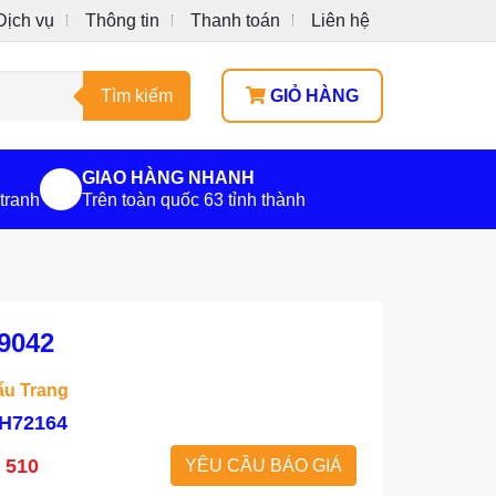
Dịch vụ
Thông tin
Thanh toán
Liên hệ
Tìm kiếm
GIỎ HÀNG
GIAO HÀNG NHANH
tranh
Trên toàn quốc 63 tỉnh thành
9042
u Trang
H72164
2 510
YÊU CẦU BÁO GIÁ