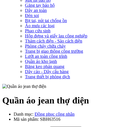
Mặt nạ bảo hộ
Găng tay bảo hộ
Dây an toàn
Đèn soi
Bịt tai, nút tai chống ồn
Áo mưa các loại
Phao cứu sinh
Hộp đựng và giấy lau công nghiệp
Thảm cách điện - Sào cách điện
Phòng cháy chữa cháy
Trang bị giao thông công trường
Lưới an toàn công trình
Quần áo kho lạnh
Băng keo phản quang
Dây cảo - Dây cẩu hàng
Trang thiết bị phòng dịch
Quần áo jean thợ điện
Danh mục:
Đồng phục công nhân
Mã sản phẩm:
SBH63516