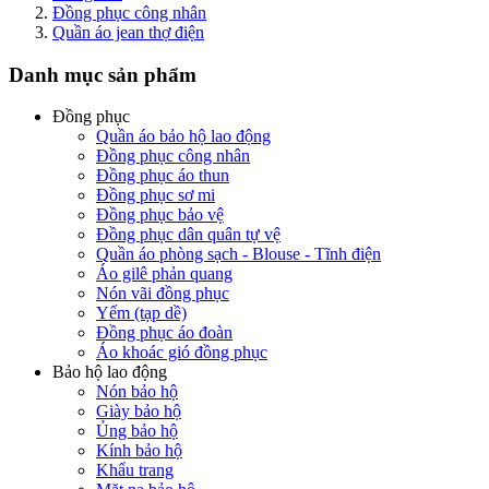
Đồng phục công nhân
Quần áo jean thợ điện
Danh mục sản phẩm
Đồng phục
Quần áo bảo hộ lao động
Đồng phục công nhân
Đồng phục áo thun
Đồng phục sơ mi
Đồng phục bảo vệ
Đồng phục dân quân tự vệ
Quần áo phòng sạch - Blouse - Tĩnh điện
Áo gilê phản quang
Nón vãi đồng phục
Yếm (tạp dề)
Đồng phục áo đoàn
Áo khoác gió đồng phục
Bảo hộ lao động
Nón bảo hộ
Giày bảo hộ
Ủng bảo hộ
Kính bảo hộ
Khẩu trang