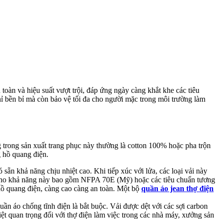
toàn và hiệu suất vượt trội, đáp ứng ngày càng khắt khe các tiêu
chỉ bền bỉ mà còn bảo vệ tối đa cho người mặc trong môi trường làm
 trong sản xuất trang phục này thường là cotton 100% hoặc pha trộn
g hồ quang điện.
 sẵn khả năng chịu nhiệt cao. Khi tiếp xúc với lửa, các loại vải này
n cho khả năng này bao gồm NFPA 70E (Mỹ) hoặc các tiêu chuẩn tương
ồ quang điện, càng cao càng an toàn. Một bộ
quần áo jean thợ điện
quần áo chống tĩnh điện là bắt buộc. Vải được dệt với các sợi carbon
 biệt quan trọng đối với thợ điện làm việc trong các nhà máy, xưởng sản