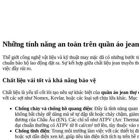
Những tính năng an toàn trên quần áo jean 
Thế giới công nghệ vật liệu và kỹ thuật may mặc đã có những bước 
chuẩn bảo hộ lao động đặt ra. Sự kết hợp giữa chất liệu jean truyền 
việc đầy rủi ro.
Chất liệu vải tốt và khả năng bảo vệ
Chất liệu là yếu tố cốt lõi tạo nên sự khác biệt của
quần áo jean thợ 
với các sợi như Nomex, Kevlar, hoặc các loại sợi chịu lửa khác. Mục
Chống cháy và chống hồ quang điện
: Đây là tính năng quan 
không bắt cháy dễ dàng mà sẽ tự dập tắt hoặc cháy chậm, giả
đương của Châu Âu (EN). Các chỉ số như ATPV (Arc Thermal Pe
đạt chuẩn thường có ATPV từ 8 cal/cm² trở lên, tùy thuộc vào 
Chống tĩnh điện
: Trong môi trường làm việc với các thiết bị 
hoặc sợi dẫn điện xen kẽ, giúp tiêu tán điện tích tích tụ trên b