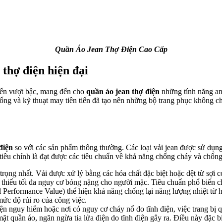
Quần Áo Jean Thợ Điện Cao Cấp
thợ điện hiện đại
tiến vượt bậc, mang đến cho
quần áo jean thợ điện
những tính năng an 
thống và kỹ thuạt may tiên tiến đã tạo nên những bộ trang phục không 
điện
so với các sản phẩm thông thường. Các loại vải jean được sử dụng
 tiêu chính là đạt được các tiêu chuẩn về khả năng chống cháy và chốn
trọng nhất. Vải được xử lý bằng các hóa chất đặc biệt hoặc dệt từ sợi có
m thiểu tối đa nguy cơ bỏng nặng cho người mặc. Tiêu chuẩn phổ biế
rformance Value) thể hiện khả năng chống lại năng lượng nhiệt từ h
mức độ rủi ro của công việc.
điện nguy hiểm hoặc nơi có nguy cơ cháy nổ do tĩnh điện, việc trang bị 
ề mặt quần áo, ngăn ngừa tia lửa điện do tĩnh điện gây ra. Điều này đặc