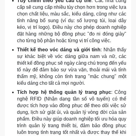
Tùy chỉnh theo yêu cầu cụ thể
: Các nhà cung
cấp sẽ cung cấp nhiều tùy chọn hơn trong việc lựa
chọn chất liệu, màu sắc, kiểu dáng, cũng như các
tính năng bổ sung (ví dụ: số lượng túi, loại dây
kéo, vị trí logo). Điều này cho phép doanh nghiệp
đặt hàng những bộ đồng phục "đo ni đóng giày"
cho từng bộ phận hoặc từng vị trí công việc.
Thiết kế theo vóc dáng và giới tính
: Nhận thấy
sự khác biệt về vóc dáng giữa nam và nữ, các
thiết kế đồng phục sẽ ngày càng chú trọng đến yếu
tố này để đảm bảo sự vừa vặn, thoải mái và tính
thẩm mỹ, không còn tình trạng "mặc chung" một
kiểu dáng cho tất cả mọi người.
Tích hợp hệ thống quản lý trang phục
: Công
nghệ RFID (Nhận dạng tần số vô tuyến) có thể
được tích hợp vào đồng phục để theo dõi việc sử
dụng, lịch sử giặt ủi, và quản lý vòng đời của sản
phẩm. Điều này giúp doanh nghiệp tối ưu hóa quy
trình quản lý trang thiết bị, đảm bảo đồng phục
luôn trong tình trạng tốt nhất và được thay thế khi