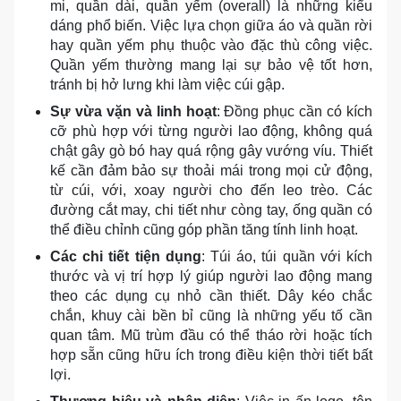
mi, quần dài, quần yếm (overall) là những kiểu
dáng phổ biến. Việc lựa chọn giữa áo và quần rời
hay quần yếm phụ thuộc vào đặc thù công việc.
Quần yếm thường mang lại sự bảo vệ tốt hơn,
tránh bị hở lưng khi làm việc cúi gập.
Sự vừa vặn và linh hoạt
: Đồng phục cần có kích
cỡ phù hợp với từng người lao động, không quá
chật gây gò bó hay quá rộng gây vướng víu. Thiết
kế cần đảm bảo sự thoải mái trong mọi cử động,
từ cúi, với, xoay người cho đến leo trèo. Các
đường cắt may, chi tiết như còng tay, ống quần có
thể điều chỉnh cũng góp phần tăng tính linh hoạt.
Các chi tiết tiện dụng
: Túi áo, túi quần với kích
thước và vị trí hợp lý giúp người lao động mang
theo các dụng cụ nhỏ cần thiết. Dây kéo chắc
chắn, khuy cài bền bỉ cũng là những yếu tố cần
quan tâm. Mũ trùm đầu có thể tháo rời hoặc tích
hợp sẵn cũng hữu ích trong điều kiện thời tiết bất
lợi.