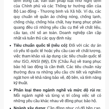
định trong các văn bản pháp luật như Nghị định
của Chính phủ và các Thông tư hướng dẫn của
Bộ Lao động - Thương binh và Xã hội. Ví dụ, các
quy chuẩn về quần áo chống nóng, chống lạnh,
chống cháy, chống hóa chất, hay trang phục phản
quang đều có những yêu cầu cụ thể về chất liệu,
cấu tạo, chỉ số an toàn. Doanh nghiệp cần cập
nhật và tuân thủ các quy định này.
Tiêu chuẩn quốc tế (nếu có)
: Đối với các dự án
có yếu tố quốc tế hoặc yêu cầu cao về chất lượng,
việc tham khảo và áp dụng các tiêu chuẩn quốc tế
như ISO, ANSI (Mỹ), EN (Châu Âu) về trang phục
bảo hộ lao động là cần thiết. Các tiêu chuẩn này
thường đưa ra những yêu cầu chi tiết và nghiêm
ngặt hơn về khả năng bảo vệ, độ bền, và tính năng
kỹ thuật.
Phân loại theo ngành nghề và mức độ rủi ro
:
Mỗi ngành nghề và từng vị trí công việc sẽ có
những yêu cầu khác nhau về đồng phục bảo hộ.
Ngành xây dựng
: Cần đồng phục có độ bền cao,