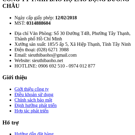
CHÂU
Ngày cấp giấy phép:
12/02/2018
MST:
0314888604
Địa chỉ Văn Phòng: Số 30 Đường T4B, Phường Tây Thạnh,
Thành phố Hồ Chí Minh
Xưởng sản xuất: 185/5 ấp 5, Xã Hiệp Thạnh, Tỉnh Tây Ninh
Điện thoại: (028) 6271 3988
Email: sieuthibaoho@gmail.com
Website: sieuthibaoho.net
HOTLINE: 0906 692 510 - 0974 012 877
Giới thiệu
Giới thiệu công ty
Điều khoản sử dụng
Chính sách bảo mật
Định hướng phát triển
Hợp tác phát triển
Hổ trợ
Hướng dẫn đặt hàng