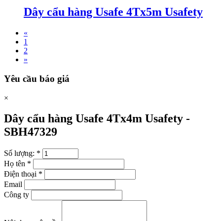
Dây cẩu hàng Usafe 4Tx5m Usafety
«
1
2
»
Yêu cầu báo giá
×
Dây cẩu hàng Usafe 4Tx4m Usafety -
SBH47329
Số lượng:
*
Họ tên
*
Điện thoại
*
Email
Công ty