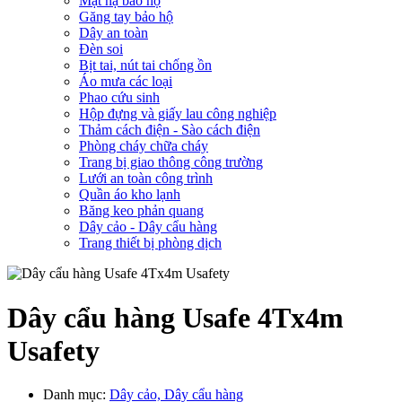
Mặt nạ bảo hộ
Găng tay bảo hộ
Dây an toàn
Đèn soi
Bịt tai, nút tai chống ồn
Áo mưa các loại
Phao cứu sinh
Hộp đựng và giấy lau công nghiệp
Thảm cách điện - Sào cách điện
Phòng cháy chữa cháy
Trang bị giao thông công trường
Lưới an toàn công trình
Quần áo kho lạnh
Băng keo phản quang
Dây cảo - Dây cẩu hàng
Trang thiết bị phòng dịch
Dây cẩu hàng Usafe 4Tx4m
Usafety
Danh mục:
Dây cảo, Dây cẩu hàng