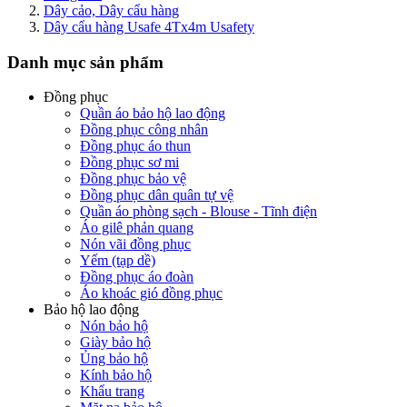
Dây cảo, Dây cẩu hàng
Dây cẩu hàng Usafe 4Tx4m Usafety
Danh mục sản phẩm
Đồng phục
Quần áo bảo hộ lao động
Đồng phục công nhân
Đồng phục áo thun
Đồng phục sơ mi
Đồng phục bảo vệ
Đồng phục dân quân tự vệ
Quần áo phòng sạch - Blouse - Tĩnh điện
Áo gilê phản quang
Nón vãi đồng phục
Yếm (tạp dề)
Đồng phục áo đoàn
Áo khoác gió đồng phục
Bảo hộ lao động
Nón bảo hộ
Giày bảo hộ
Ủng bảo hộ
Kính bảo hộ
Khẩu trang