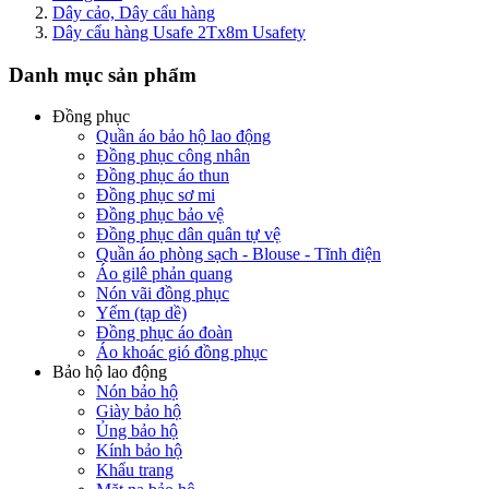
Dây cảo, Dây cẩu hàng
Dây cẩu hàng Usafe 2Tx8m Usafety
Danh mục sản phẩm
Đồng phục
Quần áo bảo hộ lao động
Đồng phục công nhân
Đồng phục áo thun
Đồng phục sơ mi
Đồng phục bảo vệ
Đồng phục dân quân tự vệ
Quần áo phòng sạch - Blouse - Tĩnh điện
Áo gilê phản quang
Nón vãi đồng phục
Yếm (tạp dề)
Đồng phục áo đoàn
Áo khoác gió đồng phục
Bảo hộ lao động
Nón bảo hộ
Giày bảo hộ
Ủng bảo hộ
Kính bảo hộ
Khẩu trang