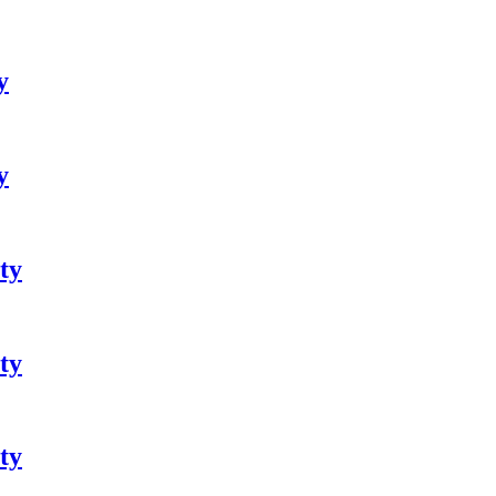
y
y
ty
ty
ty