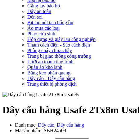
Mặt nạ bảo hộ
Găng tay bảo hộ
Dây an toàn
Đèn soi
Bịt tai, nút tai chống ồn
Áo mưa các loại
Phao cứu sinh
Hộp đựng và giấy lau công nghiệp
Thảm cách điện - Sào cách điện
Phòng cháy chữa cháy
Trang bị giao thông công trường
Lưới an toàn công trình
Quần áo kho lạnh
Băng keo phản quang
Dây cảo - Dây cẩu hàng
Trang thiết bị phòng dịch
Dây cẩu hàng Usafe 2Tx8m Usa
Danh mục:
Dây cảo, Dây cẩu hàng
Mã sản phẩm:
SBH24509