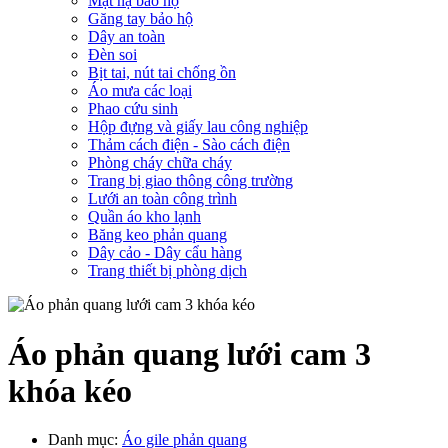
Mặt nạ bảo hộ
Găng tay bảo hộ
Dây an toàn
Đèn soi
Bịt tai, nút tai chống ồn
Áo mưa các loại
Phao cứu sinh
Hộp đựng và giấy lau công nghiệp
Thảm cách điện - Sào cách điện
Phòng cháy chữa cháy
Trang bị giao thông công trường
Lưới an toàn công trình
Quần áo kho lạnh
Băng keo phản quang
Dây cảo - Dây cẩu hàng
Trang thiết bị phòng dịch
Áo phản quang lưới cam 3
khóa kéo
Danh mục:
Áo gile phản quang