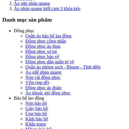
Áo gile phản quang
Áo phản quang lưới cam 3 khóa kéo
Danh mục sản phẩm
Đồng phục
Quần áo bảo hộ lao động
Đồng phục công nhân
Đồng phục áo thun
Đồng phục sơ mi
Đồng phục bảo vệ
Đồng phục dân quân tự vệ
Quần áo phòng sạch - Blouse - Tĩnh điện
Áo gilê phản quang
Nón vãi đồng phục
Yếm (tạp dề)
Đồng phục áo đoàn
Áo khoác gió đồng phục
Bảo hộ lao động
Nón bảo hộ
Giày bảo hộ
Ủng bảo hộ
Kính bảo hộ
Khẩu trang