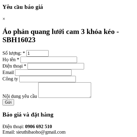
Yêu cầu báo giá
×
Áo phản quang lưới cam 3 khóa kéo -
SBH16023
Số lượng:
*
Họ tên
*
Điện thoại
*
Email
Công ty
Nội dung yêu cầu
Gửi
Báo giá và đặt hàng
Điện thoại:
0906 692 510
Email: sieuthibaoho@gmail.com