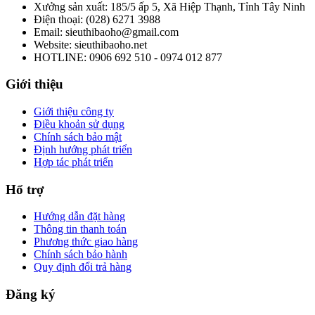
Xưởng sản xuất: 185/5 ấp 5, Xã Hiệp Thạnh, Tỉnh Tây Ninh
Điện thoại: (028) 6271 3988
Email: sieuthibaoho@gmail.com
Website: sieuthibaoho.net
HOTLINE: 0906 692 510 - 0974 012 877
Giới thiệu
Giới thiệu công ty
Điều khoản sử dụng
Chính sách bảo mật
Định hướng phát triển
Hợp tác phát triển
Hổ trợ
Hướng dẫn đặt hàng
Thông tin thanh toán
Phương thức giao hàng
Chính sách bảo hành
Quy định đổi trả hàng
Đăng ký