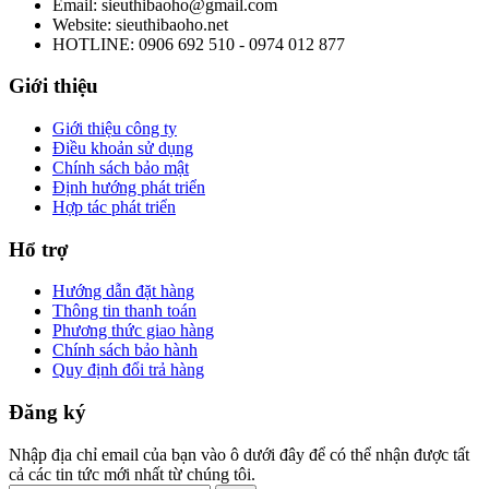
Email: sieuthibaoho@gmail.com
Website: sieuthibaoho.net
HOTLINE: 0906 692 510 - 0974 012 877
Giới thiệu
Giới thiệu công ty
Điều khoản sử dụng
Chính sách bảo mật
Định hướng phát triển
Hợp tác phát triển
Hổ trợ
Hướng dẫn đặt hàng
Thông tin thanh toán
Phương thức giao hàng
Chính sách bảo hành
Quy định đổi trả hàng
Đăng ký
Nhập địa chỉ email của bạn vào ô dưới đây để có thể nhận được tất
cả các tin tức mới nhất từ chúng tôi.