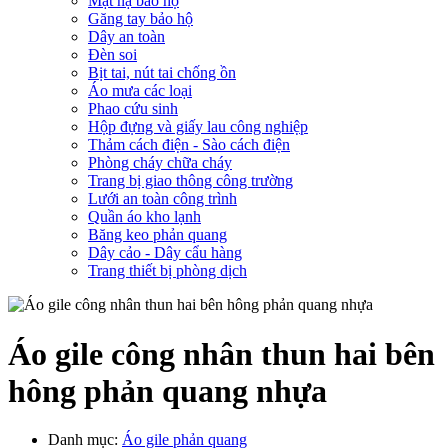
Mặt nạ bảo hộ
Găng tay bảo hộ
Dây an toàn
Đèn soi
Bịt tai, nút tai chống ồn
Áo mưa các loại
Phao cứu sinh
Hộp đựng và giấy lau công nghiệp
Thảm cách điện - Sào cách điện
Phòng cháy chữa cháy
Trang bị giao thông công trường
Lưới an toàn công trình
Quần áo kho lạnh
Băng keo phản quang
Dây cảo - Dây cẩu hàng
Trang thiết bị phòng dịch
Áo gile công nhân thun hai bên
hông phản quang nhựa
Danh mục:
Áo gile phản quang