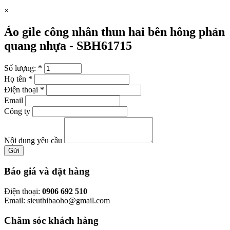
×
Áo gile công nhân thun hai bên hông phản
quang nhựa -
SBH61715
Số lượng:
*
Họ tên
*
Điện thoại
*
Email
Công ty
Nội dung yêu cầu
Gửi
Báo giá và đặt hàng
Điện thoại:
0906 692 510
Email: sieuthibaoho@gmail.com
Chăm sóc khách hàng