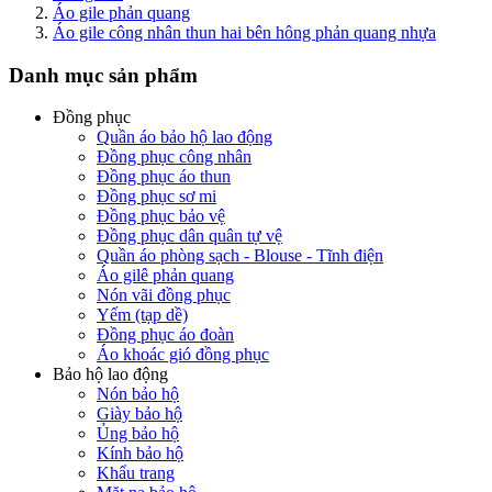
Áo gile phản quang
Áo gile công nhân thun hai bên hông phản quang nhựa
Danh mục sản phẩm
Đồng phục
Quần áo bảo hộ lao động
Đồng phục công nhân
Đồng phục áo thun
Đồng phục sơ mi
Đồng phục bảo vệ
Đồng phục dân quân tự vệ
Quần áo phòng sạch - Blouse - Tĩnh điện
Áo gilê phản quang
Nón vãi đồng phục
Yếm (tạp dề)
Đồng phục áo đoàn
Áo khoác gió đồng phục
Bảo hộ lao động
Nón bảo hộ
Giày bảo hộ
Ủng bảo hộ
Kính bảo hộ
Khẩu trang