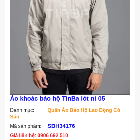
Áo khoác bảo hộ TinBa lót nỉ 05
Danh mục:
Quần Áo Bảo Hộ Lao Động Có
Sẵn
SBH34176
Mã sản phẩm:
Giá liên hệ: 0906 692 510