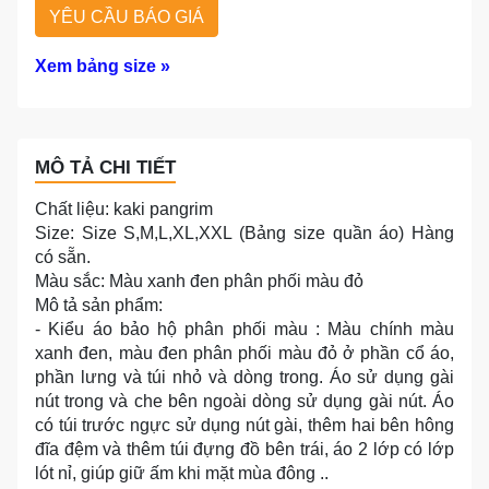
YÊU CẦU BÁO GIÁ
Xem bảng size »
MÔ TẢ CHI TIẾT
Chất liệu: kaki pangrim
Size: Size S,M,L,XL,XXL (Bảng size quần áo) Hàng
có sẵn.
Màu sắc: Màu xanh đen phân phối màu đỏ
Mô tả sản phẩm:
- Kiểu áo bảo hộ phân phối màu : Màu chính màu
xanh đen, màu đen phân phối màu đỏ ở phần cổ áo,
phần lưng và túi nhỏ và dòng trong. Áo sử dụng gài
nút trong và che bên ngoài dòng sử dụng gài nút. Áo
có túi trước ngực sử dụng nút gài, thêm hai bên hông
đĩa đệm và thêm túi đựng đồ bên trái, áo 2 lớp có lớp
lót nỉ, giúp giữ ấm khi mặt mùa đông ..