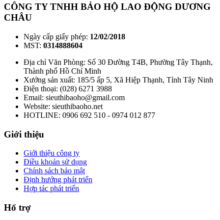
CÔNG TY TNHH BẢO HỘ LAO ĐỘNG DƯƠNG
CHÂU
Ngày cấp giấy phép:
12/02/2018
MST:
0314888604
Địa chỉ Văn Phòng: Số 30 Đường T4B, Phường Tây Thạnh,
Thành phố Hồ Chí Minh
Xưởng sản xuất: 185/5 ấp 5, Xã Hiệp Thạnh, Tỉnh Tây Ninh
Điện thoại: (028) 6271 3988
Email: sieuthibaoho@gmail.com
Website: sieuthibaoho.net
HOTLINE: 0906 692 510 - 0974 012 877
Giới thiệu
Giới thiệu công ty
Điều khoản sử dụng
Chính sách bảo mật
Định hướng phát triển
Hợp tác phát triển
Hổ trợ