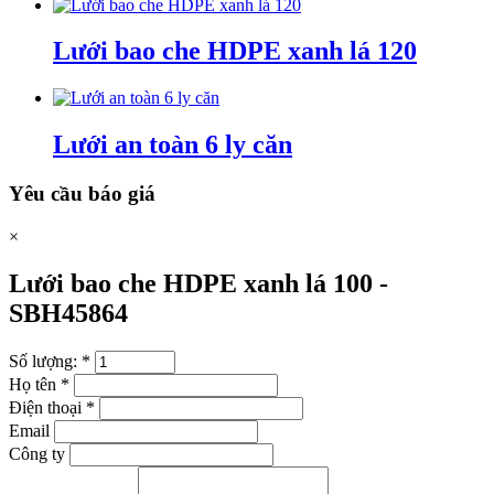
Lưới bao che HDPE xanh lá 120
Lưới an toàn 6 ly căn
Yêu cầu báo giá
×
Lưới bao che HDPE xanh lá 100 -
SBH45864
Số lượng:
*
Họ tên
*
Điện thoại
*
Email
Công ty