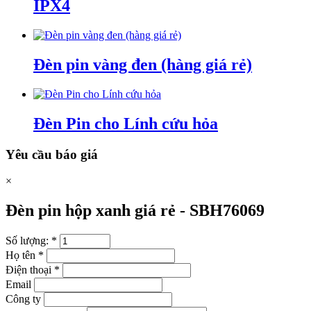
IPX4
Đèn pin vàng đen (hàng giá rẻ)
Đèn Pin cho Lính cứu hỏa
Yêu cầu báo giá
×
Đèn pin hộp xanh giá rẻ -
SBH76069
Số lượng:
*
Họ tên
*
Điện thoại
*
Email
Công ty