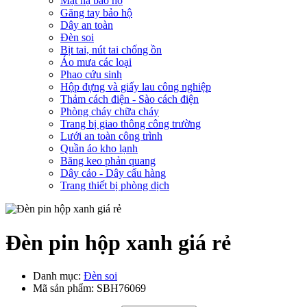
Mặt nạ bảo hộ
Găng tay bảo hộ
Dây an toàn
Đèn soi
Bịt tai, nút tai chống ồn
Áo mưa các loại
Phao cứu sinh
Hộp đựng và giấy lau công nghiệp
Thảm cách điện - Sào cách điện
Phòng cháy chữa cháy
Trang bị giao thông công trường
Lưới an toàn công trình
Quần áo kho lạnh
Băng keo phản quang
Dây cảo - Dây cẩu hàng
Trang thiết bị phòng dịch
Đèn pin hộp xanh giá rẻ
Danh mục:
Đèn soi
Mã sản phẩm:
SBH76069