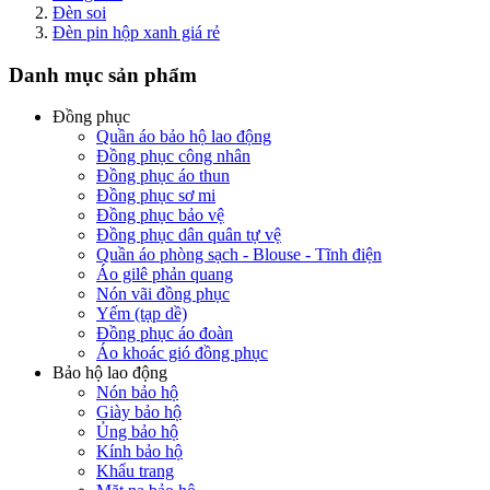
Đèn soi
Đèn pin hộp xanh giá rẻ
Danh mục sản phẩm
Đồng phục
Quần áo bảo hộ lao động
Đồng phục công nhân
Đồng phục áo thun
Đồng phục sơ mi
Đồng phục bảo vệ
Đồng phục dân quân tự vệ
Quần áo phòng sạch - Blouse - Tĩnh điện
Áo gilê phản quang
Nón vãi đồng phục
Yếm (tạp dề)
Đồng phục áo đoàn
Áo khoác gió đồng phục
Bảo hộ lao động
Nón bảo hộ
Giày bảo hộ
Ủng bảo hộ
Kính bảo hộ
Khẩu trang