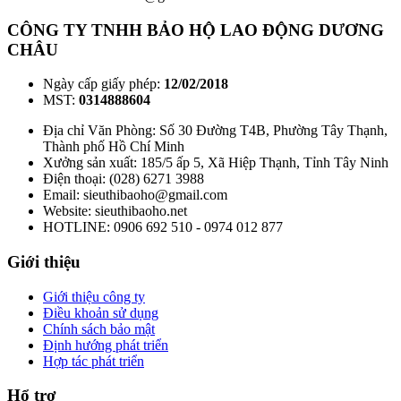
CÔNG TY TNHH BẢO HỘ LAO ĐỘNG DƯƠNG
CHÂU
Ngày cấp giấy phép:
12/02/2018
MST:
0314888604
Địa chỉ Văn Phòng: Số 30 Đường T4B, Phường Tây Thạnh,
Thành phố Hồ Chí Minh
Xưởng sản xuất: 185/5 ấp 5, Xã Hiệp Thạnh, Tỉnh Tây Ninh
Điện thoại: (028) 6271 3988
Email: sieuthibaoho@gmail.com
Website: sieuthibaoho.net
HOTLINE: 0906 692 510 - 0974 012 877
Giới thiệu
Giới thiệu công ty
Điều khoản sử dụng
Chính sách bảo mật
Định hướng phát triển
Hợp tác phát triển
Hổ trợ