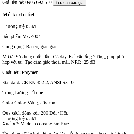
Giá liên hệ: 0906 692 510
Yêu cầu báo giá
Mô tả chi tiết
Thương hiệu: 3M
Sản phẩm Mã: 4004
Công dụng: Bảo vệ giác giác
Mô tả: Sử dụng nhiều lần, Có dây. Kết cấu ống 3 tầng, giúp phù
hợp với tai. Tạo cảm giác thoải mái. NRR: 25 dB.
Chất liệu: Polymer
Standard: CE EN 352-2, ANSI S3.19
Trọng Lượng: rất nhẹ
Color Color: Vàng, dây xanh
Quy cách đóng gói: 200 Đôi / Hộp
Thương hiệu: 3M
Xuất xứ: Made in comapy 3m Brazil
Ứng dụng: Dầu khí, đóng tàu, lật – Ô tô, xe máy, nhựa, gỗ, kim loại