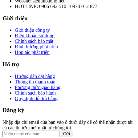
Website: sieuthibaoho.net
HOTLINE: 0906 692 510 - 0974 012 877
Giới thiệu
Giới thiệu công ty
Điều khoản sử dụng
Chính sách bảo mật
Định hướng phát triển
Hợp tác phát triển
Hổ trợ
Hướng dẫn đặt hàng
Thông tin thanh toán
Phương thức giao hàng
Chính sách bảo hành
Quy định đổi trả hàng
Đăng ký
Nhập địa chỉ email của bạn vào ô dưới đây để có thể nhận được tất
cả các tin tức mới nhất từ chúng tôi.
Gửi