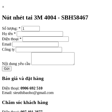
×
Nút nhét tai 3M 4004 -
SBH58467
Số lượng:
*
Họ tên
*
Điện thoại
*
Email
Công ty
Nội dung yêu cầu
Gửi
Báo giá và đặt hàng
Điện thoại:
0906 692 510
Email: sieuthibaoho@gmail.com
Chăm sóc khách hàng
Điện thoại:
097 401 2877