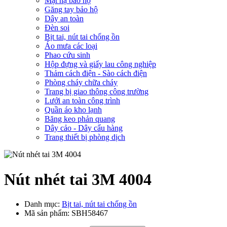
Mặt nạ bảo hộ
Găng tay bảo hộ
Dây an toàn
Đèn soi
Bịt tai, nút tai chống ồn
Áo mưa các loại
Phao cứu sinh
Hộp đựng và giấy lau công nghiệp
Thảm cách điện - Sào cách điện
Phòng cháy chữa cháy
Trang bị giao thông công trường
Lưới an toàn công trình
Quần áo kho lạnh
Băng keo phản quang
Dây cảo - Dây cẩu hàng
Trang thiết bị phòng dịch
Nút nhét tai 3M 4004
Danh mục:
Bịt tai, nút tai chống ồn
Mã sản phẩm:
SBH58467