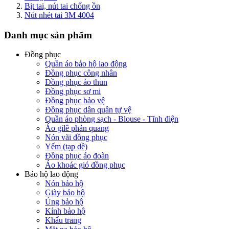
Bịt tai, nút tai chống ồn
Nút nhét tai 3M 4004
Danh mục sản phẩm
Đồng phục
Quần áo bảo hộ lao động
Đồng phục công nhân
Đồng phục áo thun
Đồng phục sơ mi
Đồng phục bảo vệ
Đồng phục dân quân tự vệ
Quần áo phòng sạch - Blouse - Tĩnh điện
Áo gilê phản quang
Nón vãi đồng phục
Yếm (tạp dề)
Đồng phục áo đoàn
Áo khoác gió đồng phục
Bảo hộ lao động
Nón bảo hộ
Giày bảo hộ
Ủng bảo hộ
Kính bảo hộ
Khẩu trang