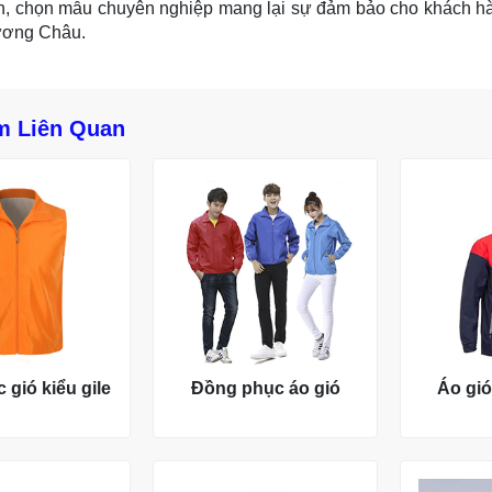
ấn, chọn mẫu chuyên nghiệp mang lại sự đảm bảo cho khách h
ơng Châu.
m Liên Quan
 gió kiểu gile
Đồng phục áo gió
Áo gi