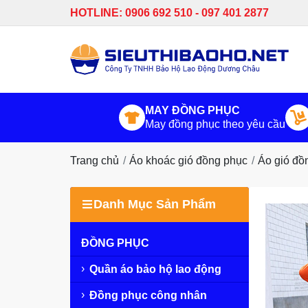
HOTLINE: 0906 692 510 - 097 401 2877
MAY ĐỒNG PHỤC
May đồng phục theo yêu cầu
Trang chủ
Áo khoác gió đồng phục
Áo gió đồ
Danh Mục Sản Phẩm
ĐỒNG PHỤC
Quần áo bảo hộ lao động
Đồng phục công nhân