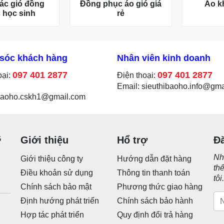
ác gió đồng
Đồng phục áo gió giá
Áo k
 học sinh
rẻ
sóc khách hàng
Nhân viên kinh doanh
097 401 2877
097 401 2877
oại:
Điện thoại:
Email: sieuthibaoho.info@gm
ibaoho.cskh1@gmail.com
G
Giới thiệu
Hổ trợ
Đ
Nh
Giới thiệu công ty
Hướng dẫn đặt hàng
th
Điều khoản sử dụng
Thông tin thanh toán
tôi
Chính sách bảo mật
Phương thức giao hàng
Định hướng phát triển
Chính sách bảo hành
Hợp tác phát triển
Quy định đổi trả hàng