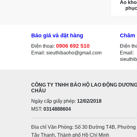
Áo kho
phục
Báo giá và đặt hàng
Chăm 
0906 692 510
Điện thoại:
Điện th
Email: sieuthibaoho@gmail.com
Email:
sieuth
CÔNG TY TNHH BẢO HỘ LAO ĐỘNG DƯƠN
CHÂU
Ngày cấp giấy phép:
12/02/2018
MST:
0314888604
Địa chỉ Văn Phòng: Số 30 Đường T4B, Phường
Tây Thạnh, Thành phố Hồ Chí Minh