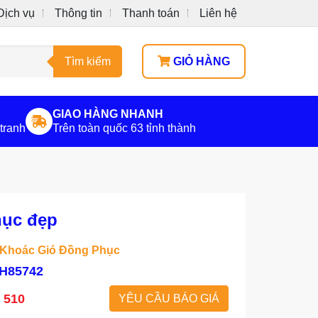
Dịch vụ
Thông tin
Thanh toán
Liên hệ
Tìm kiếm
GIỎ HÀNG
GIAO HÀNG NHANH
tranh
Trên toàn quốc 63 tỉnh thành
hục đẹp
Khoác Gió Đồng Phục
H85742
2 510
YÊU CẦU BÁO GIÁ