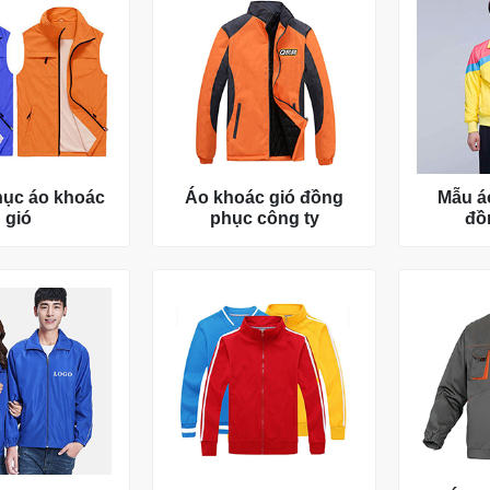
ục áo khoác
Áo khoác gió đồng
Mẫu á
gió
phục công ty
đồ