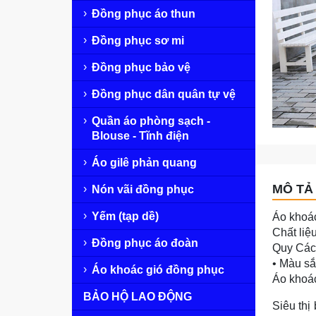
Đồng phục áo thun
Đồng phục sơ mi
Đồng phục bảo vệ
Đồng phục dân quân tự vệ
Quần áo phòng sạch -
Blouse - Tĩnh điện
Áo gilê phản quang
MÔ TẢ 
Nón vãi đồng phục
Yếm (tạp dề)
Áo khoác
Chất liệu
Đồng phục áo đoàn
Quy Cách
• Màu sắ
Áo khoác gió đồng phục
Áo khoác
BẢO HỘ LAO ĐỘNG
Siêu thị