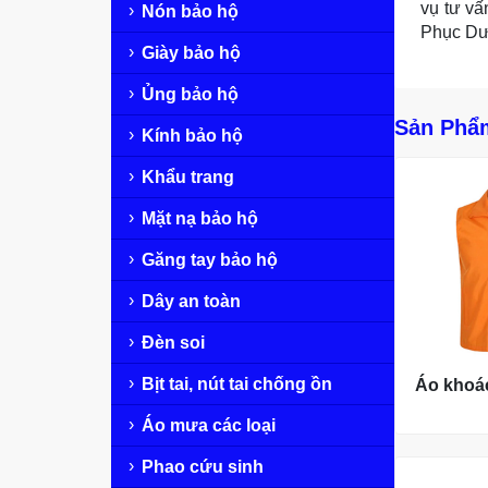
vụ tư v
Nón bảo hộ
Phục Dư
Giày bảo hộ
Ủng bảo hộ
Sản Phẩ
Kính bảo hộ
Khẩu trang
Mặt nạ bảo hộ
Găng tay bảo hộ
Dây an toàn
Đèn soi
Bịt tai, nút tai chống ồn
Áo khoác
Áo mưa các loại
Phao cứu sinh