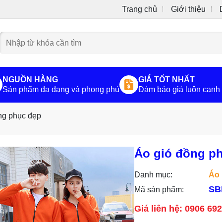
Trang chủ
Giới thiệu
NGUỒN HÀNG
GIÁ TỐT NHẤT
Sản phẩm đa dạng và phong phú
Đảm bảo giá luôn cạnh 
ng phục đẹp
Áo gió đồng p
Danh mục:
Áo 
SB
Mã sản phẩm:
Giá liên hệ: 0906 69