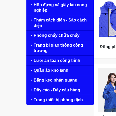
Hộp đựng và giấy lau công
nghiệp
Thảm cách điện - Sào cách
điện
Phòng cháy chữa cháy
Trang bị giao thông công
Đồng ph
trường
Lưới an toàn công trình
Quần áo kho lạnh
Băng keo phản quang
Dây cảo - Dây cẩu hàng
Trang thiết bị phòng dịch